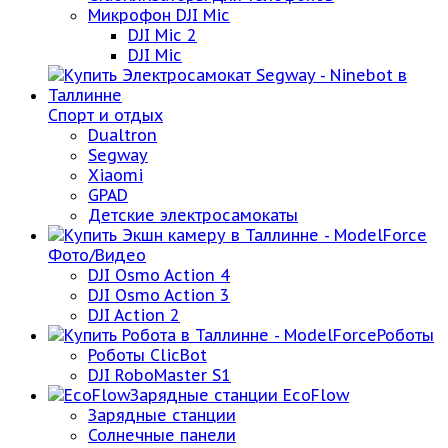
Микрофон DJI Mic
DJI Mic 2
DJI Mic
Спорт и отдых
Dualtron
Segway
Xiaomi
GPAD
Детские электросамокаты
Фото/Видео
DJI Osmo Action 4
DJI Osmo Action 3
DJI Action 2
Роботы
Роботы ClicBot
DJI RoboMaster S1
Зарядные станции EcoFlow
Зарядные станции
Солнечные панели