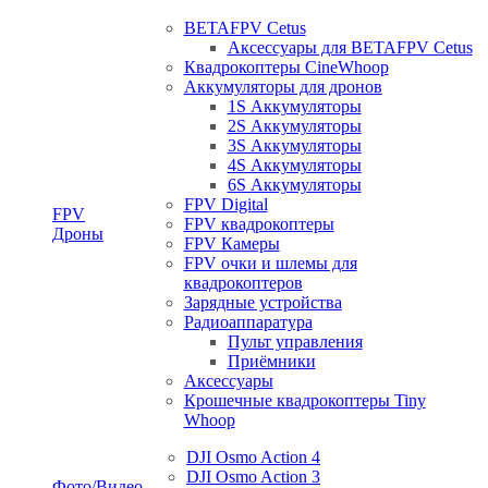
BETAFPV Cetus
Аксессуары для BETAFPV Cetus
Квадрокоптеры CineWhoop
Аккумуляторы для дронов
1S Аккумуляторы
2S Аккумуляторы
3S Аккумуляторы
4S Аккумуляторы
6S Аккумуляторы
FPV Digital
FPV
FPV квадрокоптеры
Дроны
FPV Камеры
FPV очки и шлемы для
квадрокоптеров
Зарядные устройства
Радиоаппаратура
Пульт управления
Приёмники
Аксессуары
Крошечные квадрокоптеры Tiny
Whoop
DJI Osmo Action 4
DJI Osmo Action 3
Фото/Видео