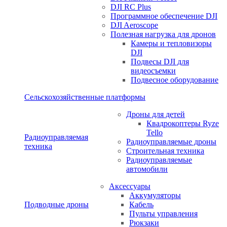
DJI RC Plus
Программное обеспечение DJI
DJI Aeroscope
Полезная нагрузка для дронов
Камеры и тепловизоры
DJI
Подвесы DJI для
видеосъемки
Подвесное оборудование
Сельскохозяйственные платформы
Дроны для детей
Квадрокоптеры Ryze
Tello
Радиоуправляемая
Радиоуправляемые дроны
техника
Строительная техника
Радиоуправляемые
автомобили
Аксессуары
Аккумуляторы
Подводные дроны
Кабель
Пульты управления
Рюкзаки