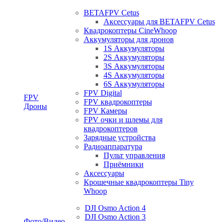
BETAFPV Cetus
Аксессуары для BETAFPV Cetus
Квадрокоптеры CineWhoop
Аккумуляторы для дронов
1S Аккумуляторы
2S Аккумуляторы
3S Аккумуляторы
4S Аккумуляторы
6S Аккумуляторы
FPV Digital
FPV
FPV квадрокоптеры
Дроны
FPV Камеры
FPV очки и шлемы для
квадрокоптеров
Зарядные устройства
Радиоаппаратура
Пульт управления
Приёмники
Аксессуары
Крошечные квадрокоптеры Tiny
Whoop
DJI Osmo Action 4
DJI Osmo Action 3
Фото/Видео