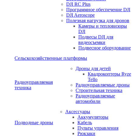
DJI RC Plus
Программное обеспечение DJI
DJI Aeroscope
Полезная нагрузка для дронов
Камеры и тепловизоры
DJI
Подвесы DJI для
видеосъемки
Подвесное оборудование
Сельскохозяйственные платформы
Дроны для детей
Квадрокоптеры Ryze
Tello
Радиоуправляемая
Радиоуправляемые дроны
техника
Строительная техника
Радиоуправляемые
автомобили
Аксессуары
Аккумуляторы
Подводные дроны
Кабель
Пульты управления
Рюкзаки