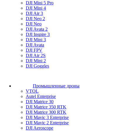
DJI Mini 5 Pro
DJI Mini 4
DJI Air 3
DJI Neo 2
DJI Neo
DJI Avata 2
DJI Inspire 3
DJI Mini 3
DJI Avata
DJI FPV
DJI Air 2S
DJI Mini 2
DJI Goggles
Промышленные дроны
VTOL
Autel Enterprise
DJI Matrice 30
DJI Matrice 350 RTK
DJI Matrice 300 RTK
DJI Mavic 3 Enterprise
DJI Mavic 2 Enterprise
DJI Aeroscope