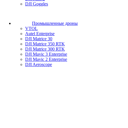
DJI Goggles
Промышленные дроны
VTOL
Autel Enterprise
DJI Matrice 30
DJI Matrice 350 RTK
DJI Matrice 300 RTK
DJI Mavic 3 Enterprise
DJI Mavic 2 Enterprise
DJI Aeroscope