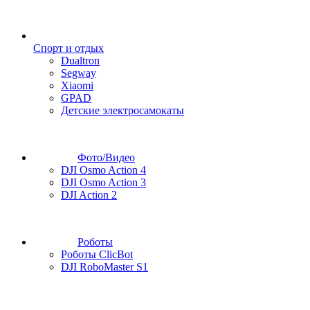
Спорт и отдых
Dualtron
Segway
Xiaomi
GPAD
Детские электросамокаты
Фото/Видео
DJI Osmo Action 4
DJI Osmo Action 3
DJI Action 2
Роботы
Роботы ClicBot
DJI RoboMaster S1