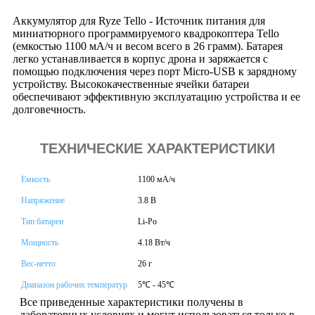
Аккумулятор для Ryze Tello - Источник питания для
миниатюрного программируемого квадрокоптера Tello
(емкостью 1100 мА/ч и весом всего в 26 грамм). Батарея
легко устанавливается в корпус дрона и заряжается с
помощью подключения через порт Micro-USB к зарядному
устройству. Высококачественные ячейки батареи
обеспечивают эффективную эксплуатацию устройства и ее
долговечность.
ТЕХНИЧЕСКИЕ ХАРАКТЕРИСТИКИ
Емкость
1100 мА/ч
Напряжение
3.8 В
Тип батареи
Li-Po
Мощность
4.18 Вт/ч
Вес-нетто
26 г
Диапазон рабочих температур
5℃ - 45℃
Все приведенные характеристики получены в
лабораторных условиях и могут использоваться только в