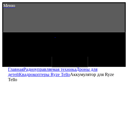
Меню
Главная
Радиоуправляемая техника
Дроны для
детей
Квадрокоптеры Ryze Tello
Аккумулятор для Ryze
Tello