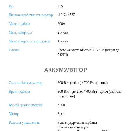
Вес
5.7кг
Диапазон рабочих температур
-10℃~45℃
Макс. глубина
200м
Макс. Скорость
2 м/сек
Макс. Скорость погружения
1 м/сек
Память
Съемная карта Micro SD 128Гб (опция до
512Гб)
АККУМУЛЯТОР
Съемный аккумулятор
300 Втч (в базе) / 700 Втч (опция)
Время работы
300 Втч - до 2.5ч / 700 Втч - до 5ч (зависит
от условий)
Кол-во циклов батареи
>300
Мотор
8шт
Режимы управления
Режим удержания глубины
Режим стабилизации