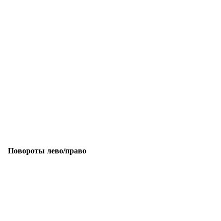
Повороты лево/право