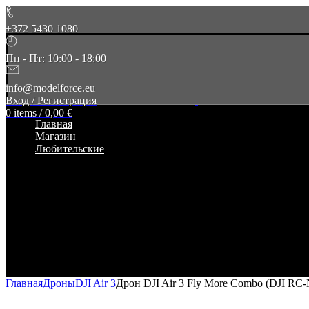
+372 5430 1080
Пн - Пт: 10:00 - 18:00
info@modelforce.eu
Вход / Регистрация
0
items
/
0,00
€
Главная
Магазин
Любительские
Главная
Дроны
DJI Air 3
Дрон DJI Air 3 Fly More Combo (DJI RC-