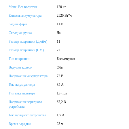
Макс. Вес водителя
120 кг
Емкость аккумулятора
2520 Вт*ч
Задние фары
LED
Складная ручка
Да
Размер покрышки (Дюйм)
11
Размер покрышки (СМ)
27
Тип покрышки
Бескамерная
Ведущее колесо
Оба
Напряжение аккумулятора
72 В
Ток аккумулятора
35 А
Тип аккумулятора
Li - Ion
Напряжение зарядного
67,2 В
устройства
Ток зарядного устройства
1,5 А
Время зарядки
23 ч