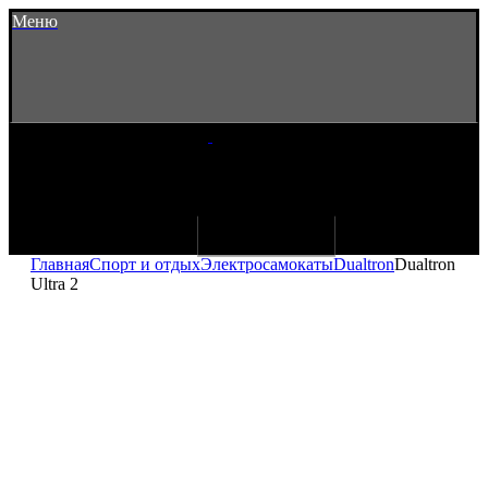
Меню
Главная
Спорт и отдых
Электросамокаты
Dualtron
Dualtron
Ultra 2