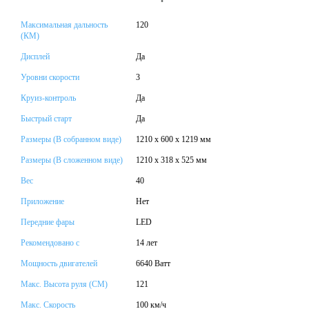
Максимальная дальность
120
(КМ)
Дисплей
Да
Уровни скорости
3
Круиз-контроль
Да
Быстрый старт
Да
Размеры (В собранном виде)
1210 x 600 x 1219 мм
Размеры (В сложенном виде)
1210 x 318 x 525 мм
Вес
40
Приложение
Нет
Передние фары
LED
Рекомендовано с
14 лет
Мощность двигателей
6640 Ватт
Макс. Высота руля (СМ)
121
Макс. Скорость
100 км/ч