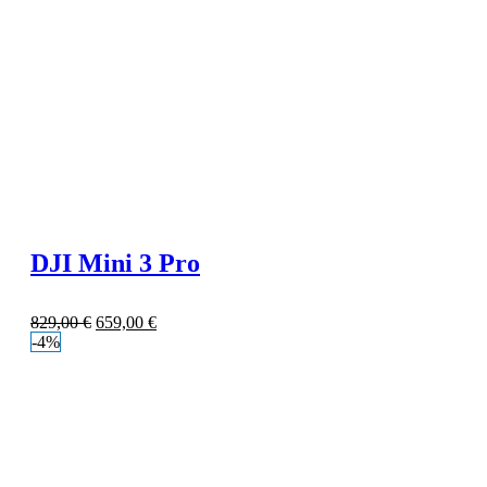
DJI Mini 3 Pro
829,00
€
659,00
€
-4%