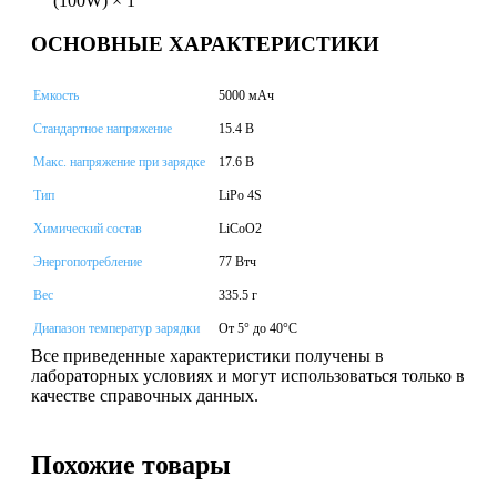
(100W) × 1
ОСНОВНЫЕ ХАРАКТЕРИСТИКИ
Емкость
5000 мАч
Стандартное напряжение
15.4 В
Макс. напряжение при зарядке
17.6 В
Тип
LiPo 4S
Химический состав
LiCoO2
Энергопотребление
77 Втч
Вес
335.5 г
Диапазон температур зарядки
От 5° до 40°C
Все приведенные характеристики получены в
лабораторных условиях и могут использоваться только в
качестве справочных данных.
Похожие товары