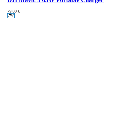
DJI Mavic 3 65W Portable Charger
79,00
€
-7%