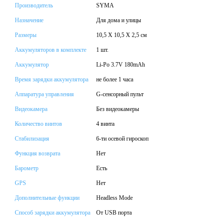
Производитель
SYMA
Назначение
Для дома и улицы
Размеры
10,5 X 10,5 X 2,5 см
Аккумуляторов в комплекте
1 шт.
Аккумулятор
Li-Po 3.7V 180mAh
Время зарядки аккумулятора
не более 1 часа
Аппаратура управления
G-сенсорный пульт
Видеокамера
Без видеокамеры
Количество винтов
4 винта
Стабилизация
6-ти осевой гироскоп
Функция возврата
Нет
Барометр
Есть
GPS
Нет
Дополнительные функции
Headless Mode
Способ зарядки аккумулятора
От USB порта