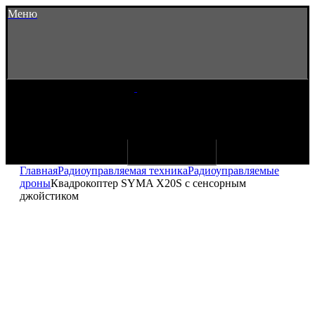
Меню
Главная
Радиоуправляемая техника
Радиоуправляемые
дроны
Квадрокоптер SYMA X20S с сенсорным
джойстиком