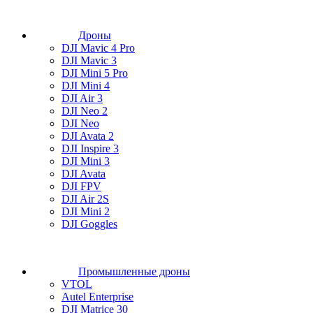
Дроны
DJI Mavic 4 Pro
DJI Mavic 3
DJI Mini 5 Pro
DJI Mini 4
DJI Air 3
DJI Neo 2
DJI Neo
DJI Avata 2
DJI Inspire 3
DJI Mini 3
DJI Avata
DJI FPV
DJI Air 2S
DJI Mini 2
DJI Goggles
Промышленные дроны
VTOL
Autel Enterprise
DJI Matrice 30