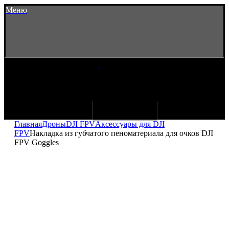
Меню
Главная
Дроны
DJI FPV
Аксессуары для DJI
FPV
Накладка из губчатого пеноматериала для очков DJI
FPV Goggles