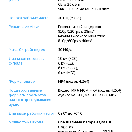
CE: ≤ 20 dBm
SRRC: ≤ 20 dBm MIC: ≤ 20 dBm
Полоса рабочих частот
40 ГГц (Макс.)
Режим Live View
Режим низкой задержки
810p/120fps ≤ 28ms*
Режим высокого качества:
810p/60fps ≤ 40ms*
Макс. битрейт видео
50 Мб/с
Диапазон передачи
10 км (FCC),
сигнала
6 км (CE),
6 км (SRRC),
6 км (MIC)
Формат видео
MP4 (кодек H.264)
Поддерживаемые
Видео: MP4, MOV, MKV (кодек H.264);
форматы просмотра
Аудио: AAC-LC, AAC-HE, AC-3, MP3
видео и прослушивания
аудио
Диапазон рабочих частот
От 0° до 40° C
Мощность на входе
Специальные батареи для DJI
Goggles
или другие батареи 11.1.-25.2 В.