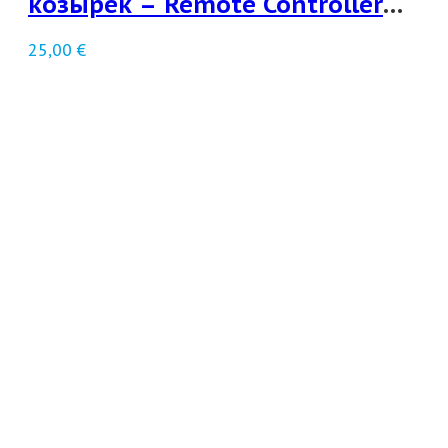
козырек – Remote Controller
Monitor Hood
25,00
€