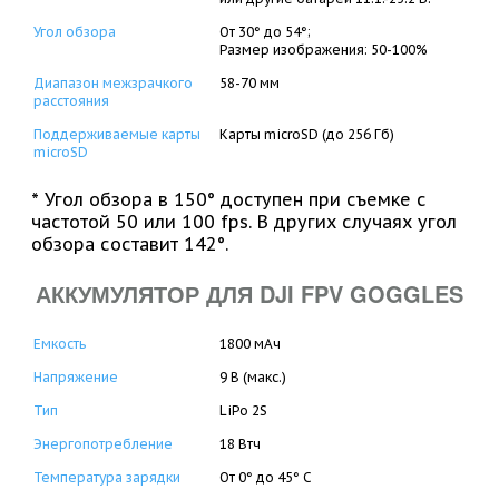
Угол обзора
От 30° до 54°;
Размер изображения: 50-100%
Диапазон межзрачкого
58-70 мм
расстояния
Поддерживаемые карты
Карты microSD (до 256 Гб)
microSD
* Угол обзора в 150° доступен при съемке с
частотой 50 или 100 fps. В других случаях угол
обзора составит 142°.
АККУМУЛЯТОР ДЛЯ DJI FPV GOGGLES
Емкость
1800 мАч
Напряжение
9 В (макс.)
Тип
LiPo 2S
Энергопотребление
18 Втч
Температура зарядки
От 0° до 45° C