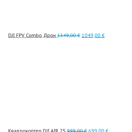
DJI FPV Combo Дрон
1349,00
€
1049,00
€
Квадрокоптер DJI AIR 2S
999,00
€
699,00
€