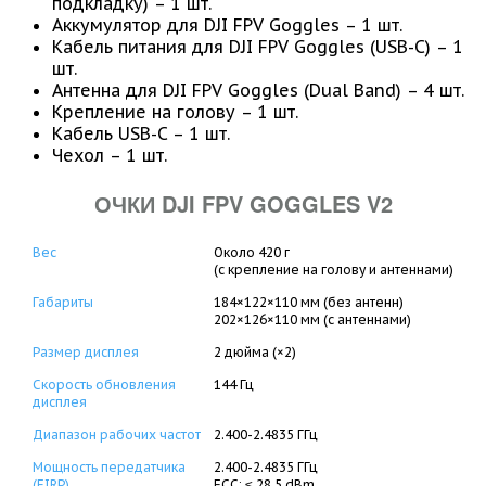
подкладку) – 1 шт.
Аккумулятор для DJI FPV Goggles – 1 шт.
Кабель питания для DJI FPV Goggles (USB-C) – 1
шт.
Антенна для DJI FPV Goggles (Dual Band) – 4 шт.
Крепление на голову – 1 шт.
Кабель USB-C – 1 шт.
Чехол – 1 шт.
ОЧКИ DJI FPV GOGGLES V2
Вес
Около 420 г
(с крепление на голову и антеннами)
Габариты
184×122×110 мм (без антенн)
202×126×110 мм (с антеннами)
Размер дисплея
2 дюйма (×2)
Скорость обновления
144 Гц
дисплея
Диапазон рабочих частот
2.400-2.4835 ГГц
Мощность передатчика
2.400-2.4835 ГГц
(EIRP)
FCC: ≤ 28.5 dBm