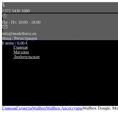
+372 5430 1080
Пн - Пт: 10:00 - 18:00
info@modelforce.eu
Вход / Регистрация
0
items
/
0,00
€
Главная
Магазин
Любительские
Главная
Гаджеты
Wallbox
Wallbox Аксессуары
Wallbox Dongle, М