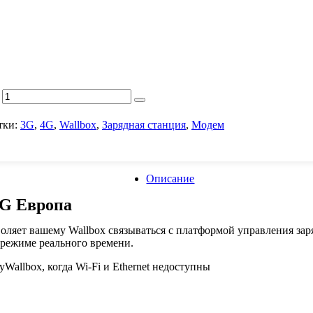
тки:
3G
,
4G
,
Wallbox
,
Зарядная станция
,
Модем
Описание
4G Европа
оляет вашему Wallbox связываться с платформой управления зар
режиме реального времени.
Wallbox, когда Wi-Fi и Ethernet недоступны