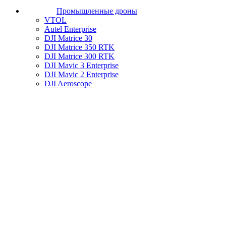
Промышленные дроны
VTOL
Autel Enterprise
DJI Matrice 30
DJI Matrice 350 RTK
DJI Matrice 300 RTK
DJI Mavic 3 Enterprise
DJI Mavic 2 Enterprise
DJI Aeroscope