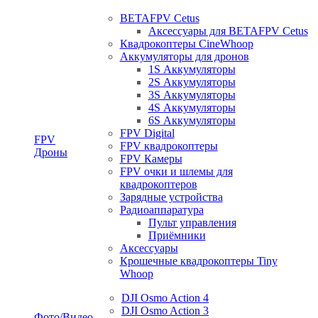
BETAFPV Cetus
Аксессуары для BETAFPV Cetus
Квадрокоптеры CineWhoop
Аккумуляторы для дронов
1S Аккумуляторы
2S Аккумуляторы
3S Аккумуляторы
4S Аккумуляторы
6S Аккумуляторы
FPV Digital
FPV
FPV квадрокоптеры
Дроны
FPV Камеры
FPV очки и шлемы для
квадрокоптеров
Зарядные устройства
Радиоаппаратура
Пульт управления
Приёмники
Аксессуары
Крошечные квадрокоптеры Tiny
Whoop
DJI Osmo Action 4
DJI Osmo Action 3
Фото/Видео