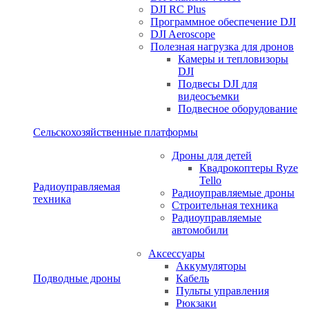
DJI RC Plus
Программное обеспечение DJI
DJI Aeroscope
Полезная нагрузка для дронов
Камеры и тепловизоры
DJI
Подвесы DJI для
видеосъемки
Подвесное оборудование
Сельскохозяйственные платформы
Дроны для детей
Квадрокоптеры Ryze
Tello
Радиоуправляемая
Радиоуправляемые дроны
техника
Строительная техника
Радиоуправляемые
автомобили
Аксессуары
Аккумуляторы
Подводные дроны
Кабель
Пульты управления
Рюкзаки