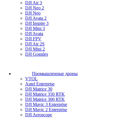
DJI Air 3
DJI Neo 2
DJI Neo
DJI Avata 2
DJI Inspire 3
DJI Mini 3
DJI Avata
DJI FPV
DJI Air 2S
DJI Mini 2
DJI Goggles
Промышленные дроны
VTOL
Autel Enterprise
DJI Matrice 30
DJI Matrice 350 RTK
DJI Matrice 300 RTK
DJI Mavic 3 Enterprise
DJI Mavic 2 Enterprise
DJI Aeroscope