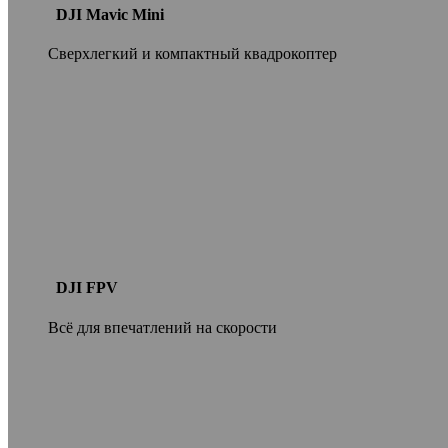
DJI Mavic Mini
Сверхлегкий и компактный квадрокоптер
DJI FPV
Всё для впечатлений на скорости