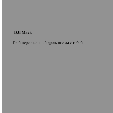
DJI Mavic
Твой персональный дрон, всегда с тобой