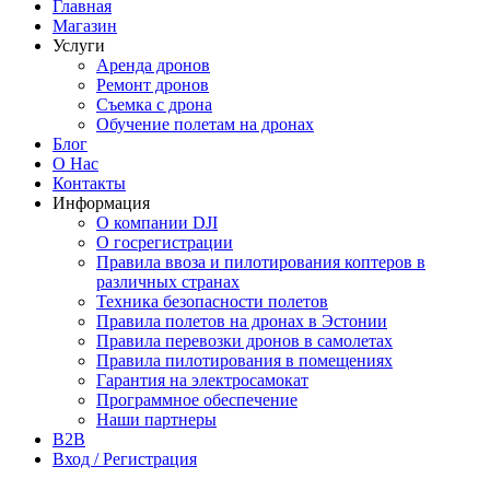
Главная
Магазин
Услуги
Аренда дронов
Ремонт дронов
Съемка с дрона
Обучение полетам на дронах
Блог
О Нас
Контакты
Информация
О компании DJI
О госрегистрации
Правила ввоза и пилотирования коптеров в
различных странах
Техника безопасности полетов
Правила полетов на дронах в Эстонии
Правила перевозки дронов в самолетах
Правила пилотирования в помещениях
Гарантия на электросамокат
Программное обеспечение
Наши партнеры
B2B
Вход / Регистрация