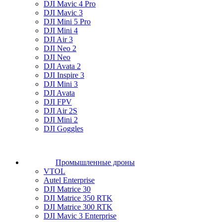
DJI Mavic 4 Pro
DJI Mavic 3
DJI Mini 5 Pro
DJI Mini 4
DJI Air 3
DJI Neo 2
DJI Neo
DJI Avata 2
DJI Inspire 3
DJI Mini 3
DJI Avata
DJI FPV
DJI Air 2S
DJI Mini 2
DJI Goggles
Промышленные дроны
VTOL
Autel Enterprise
DJI Matrice 30
DJI Matrice 350 RTK
DJI Matrice 300 RTK
DJI Mavic 3 Enterprise