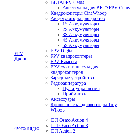
BETAFPV Cetus
Аксессуары для BETAFPV Cetus
Квадрокоптеры CineWhoop
Аккумуляторы для дронов
1S Аккумуляторы
2S Аккумуляторы
3S Аккумуляторы
4S Аккумуляторы
6S Аккумуляторы
FPV Digital
FPV
FPV квадрокоптеры
Дроны
FPV Камеры
FPV очки и шлемы для
квадрокоптеров
Зарядные устройства
Радиоаппаратура
Пульт управления
Приёмники
Аксессуары
Крошечные квадрокоптеры Tiny
Whoop
DJI Osmo Action 4
DJI Osmo Action 3
Фото/Видео
DJI Action 2