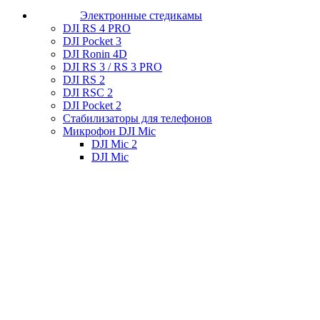
Электронные стедикамы
DJI RS 4 PRO
DJI Pocket 3
DJI Ronin 4D
DJI RS 3 / RS 3 PRO
DJI RS 2
DJI RSC 2
DJI Pocket 2
Стабилизаторы для телефонов
Микрофон DJI Mic
DJI Mic 2
DJI Mic