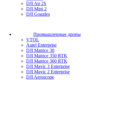
DJI Air 2S
DJI Mini 2
DJI Goggles
Промышленные дроны
VTOL
Autel Enterprise
DJI Matrice 30
DJI Matrice 350 RTK
DJI Matrice 300 RTK
DJI Mavic 3 Enterprise
DJI Mavic 2 Enterprise
DJI Aeroscope