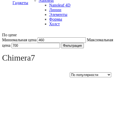
Nanoleaf
Гаджеты
Nanoleaf 4D
Линии
Элементы
Формы
Холст
По цене
Минимальная цена
Максимальная
цена
Фильтрация
Open sidebar
Chimera7