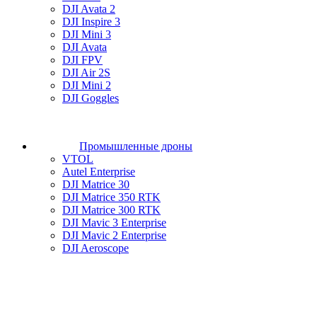
DJI Avata 2
DJI Inspire 3
DJI Mini 3
DJI Avata
DJI FPV
DJI Air 2S
DJI Mini 2
DJI Goggles
Промышленные дроны
VTOL
Autel Enterprise
DJI Matrice 30
DJI Matrice 350 RTK
DJI Matrice 300 RTK
DJI Mavic 3 Enterprise
DJI Mavic 2 Enterprise
DJI Aeroscope