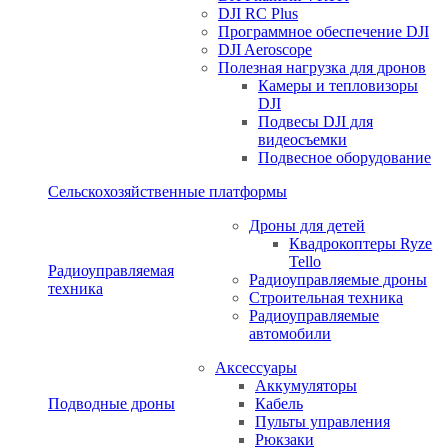
DJI RC Plus
Программное обеспечение DJI
DJI Aeroscope
Полезная нагрузка для дронов
Камеры и тепловизоры
DJI
Подвесы DJI для
видеосъемки
Подвесное оборудование
Сельскохозяйственные платформы
Дроны для детей
Квадрокоптеры Ryze
Tello
Радиоуправляемая
Радиоуправляемые дроны
техника
Строительная техника
Радиоуправляемые
автомобили
Аксессуары
Аккумуляторы
Подводные дроны
Кабель
Пульты управления
Рюкзаки