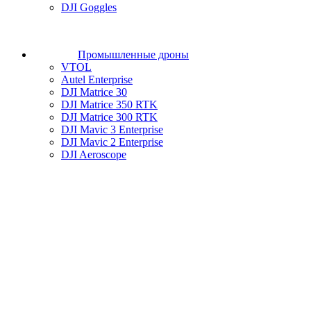
DJI Goggles
Промышленные дроны
VTOL
Autel Enterprise
DJI Matrice 30
DJI Matrice 350 RTK
DJI Matrice 300 RTK
DJI Mavic 3 Enterprise
DJI Mavic 2 Enterprise
DJI Aeroscope