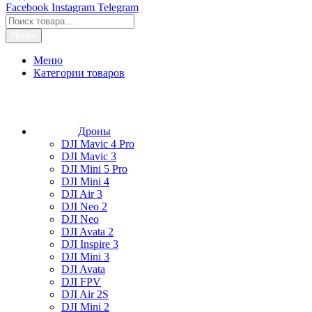
Facebook
Instagram
Telegram
Поиск
Меню
Категории товаров
Дроны
DJI Mavic 4 Pro
DJI Mavic 3
DJI Mini 5 Pro
DJI Mini 4
DJI Air 3
DJI Neo 2
DJI Neo
DJI Avata 2
DJI Inspire 3
DJI Mini 3
DJI Avata
DJI FPV
DJI Air 2S
DJI Mini 2