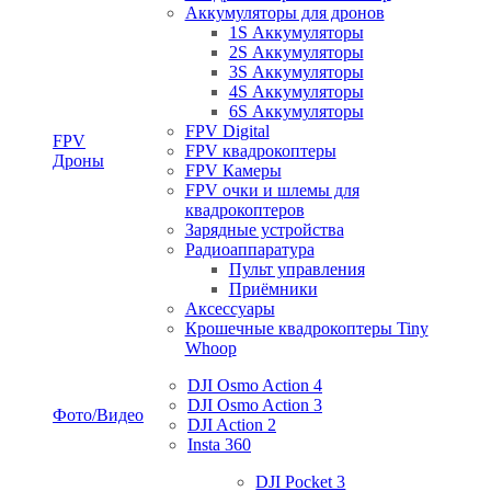
Аккумуляторы для дронов
1S Аккумуляторы
2S Аккумуляторы
3S Аккумуляторы
4S Аккумуляторы
6S Аккумуляторы
FPV Digital
FPV
FPV квадрокоптеры
Дроны
FPV Камеры
FPV очки и шлемы для
квадрокоптеров
Зарядные устройства
Радиоаппаратура
Пульт управления
Приёмники
Аксессуары
Крошечные квадрокоптеры Tiny
Whoop
DJI Osmo Action 4
DJI Osmo Action 3
Фото/Видео
DJI Action 2
Insta 360
DJI Pocket 3