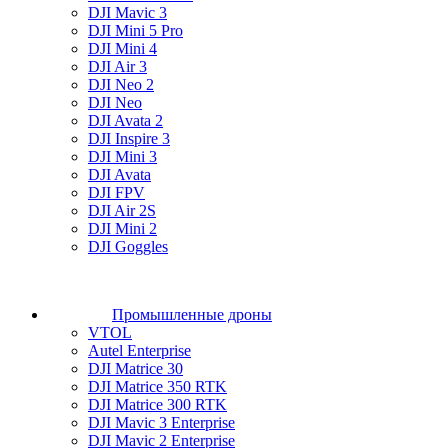
DJI Mavic 3
DJI Mini 5 Pro
DJI Mini 4
DJI Air 3
DJI Neo 2
DJI Neo
DJI Avata 2
DJI Inspire 3
DJI Mini 3
DJI Avata
DJI FPV
DJI Air 2S
DJI Mini 2
DJI Goggles
Промышленные дроны
VTOL
Autel Enterprise
DJI Matrice 30
DJI Matrice 350 RTK
DJI Matrice 300 RTK
DJI Mavic 3 Enterprise
DJI Mavic 2 Enterprise