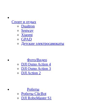
Спорт и отдых
Dualtron
Segway
Xiaomi
GPAD
Детские электросамокаты
Фото/Видео
DJI Osmo Action 4
DJI Osmo Action 3
DJI Action 2
Роботы
Роботы ClicBot
DJI RoboMaster S1