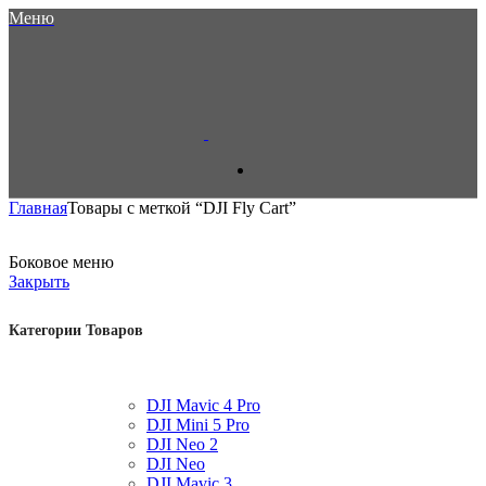
Меню
Главная
Товары с меткой “DJI Fly Cart”
Боковое меню
Закрыть
Категории Товаров
DJI Mavic 4 Pro
DJI Mini 5 Pro
DJI Neo 2
DJI Neo
DJI Mavic 3