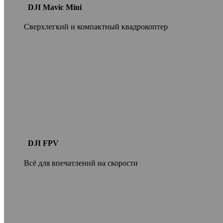
DJI Mavic Mini
Сверхлегкий и компактный квадрокоптер
DJI FPV
Всё для впечатлений на скорости