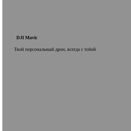
DJI Mavic
Твой персональный дрон, всегда с тобой