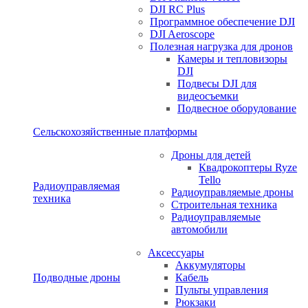
DJI RC Plus
Программное обеспечение DJI
DJI Aeroscope
Полезная нагрузка для дронов
Камеры и тепловизоры
DJI
Подвесы DJI для
видеосъемки
Подвесное оборудование
Сельскохозяйственные платформы
Дроны для детей
Квадрокоптеры Ryze
Tello
Радиоуправляемая
Радиоуправляемые дроны
техника
Строительная техника
Радиоуправляемые
автомобили
Аксессуары
Аккумуляторы
Подводные дроны
Кабель
Пульты управления
Рюкзаки