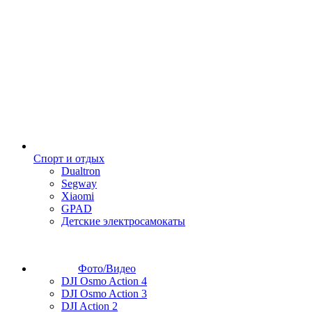
Спорт и отдых
Dualtron
Segway
Xiaomi
GPAD
Детские электросамокаты
Фото/Видео
DJI Osmo Action 4
DJI Osmo Action 3
DJI Action 2