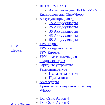
BETAFPV Cetus
Аксессуары для BETAFPV Cetus
Квадрокоптеры CineWhoop
Аккумуляторы для дронов
1S Аккумуляторы
2S Аккумуляторы
3S Аккумуляторы
4S Аккумуляторы
6S Аккумуляторы
FPV Digital
FPV
FPV квадрокоптеры
Дроны
FPV Камеры
FPV очки и шлемы для
квадрокоптеров
Зарядные устройства
Радиоаппаратура
Пульт управления
Приёмники
Аксессуары
Крошечные квадрокоптеры Tiny
Whoop
DJI Osmo Action 4
DJI Osmo Action 3
Фото/Видео