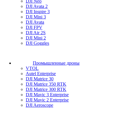
DJI Neo
DJI Avata 2
DJI Inspire 3
DJI Mini 3
DJI Avata
DJI FPV
DJI Air 2S
DJI Mini 2
DJI Goggles
Промышленные дроны
VTOL
Autel Enterprise
DJI Matrice 30
DJI Matrice 350 RTK
DJI Matrice 300 RTK
DJI Mavic 3 Enterprise
DJI Mavic 2 Enterprise
DJI Aeroscope