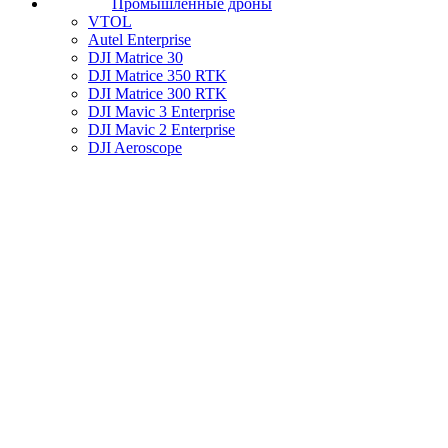
Промышленные дроны
VTOL
Autel Enterprise
DJI Matrice 30
DJI Matrice 350 RTK
DJI Matrice 300 RTK
DJI Mavic 3 Enterprise
DJI Mavic 2 Enterprise
DJI Aeroscope