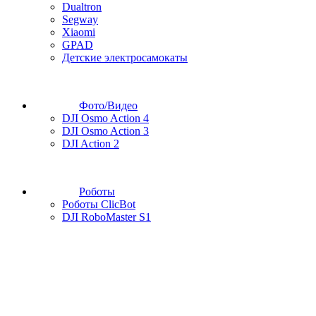
Dualtron
Segway
Xiaomi
GPAD
Детские электросамокаты
Фото/Видео
DJI Osmo Action 4
DJI Osmo Action 3
DJI Action 2
Роботы
Роботы ClicBot
DJI RoboMaster S1