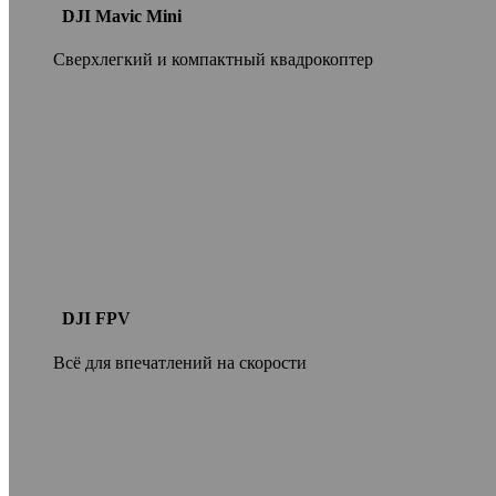
DJI Mavic Mini
Сверхлегкий и компактный квадрокоптер
DJI FPV
Всё для впечатлений на скорости