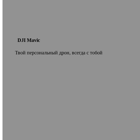
DJI Mavic
Твой персональный дрон, всегда с тобой