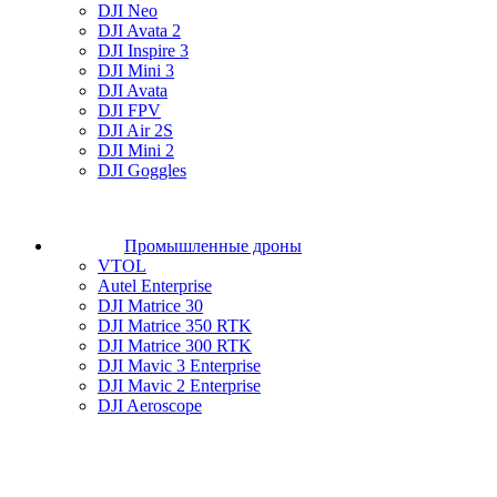
DJI Neo
DJI Avata 2
DJI Inspire 3
DJI Mini 3
DJI Avata
DJI FPV
DJI Air 2S
DJI Mini 2
DJI Goggles
Промышленные дроны
VTOL
Autel Enterprise
DJI Matrice 30
DJI Matrice 350 RTK
DJI Matrice 300 RTK
DJI Mavic 3 Enterprise
DJI Mavic 2 Enterprise
DJI Aeroscope