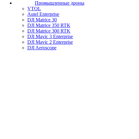
Промышленные дроны
VTOL
Autel Enterprise
DJI Matrice 30
DJI Matrice 350 RTK
DJI Matrice 300 RTK
DJI Mavic 3 Enterprise
DJI Mavic 2 Enterprise
DJI Aeroscope