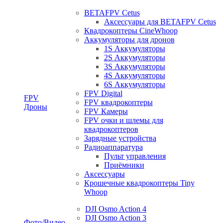
BETAFPV Cetus
Аксессуары для BETAFPV Cetus
Квадрокоптеры CineWhoop
Аккумуляторы для дронов
1S Аккумуляторы
2S Аккумуляторы
3S Аккумуляторы
4S Аккумуляторы
6S Аккумуляторы
FPV Digital
FPV
FPV квадрокоптеры
Дроны
FPV Камеры
FPV очки и шлемы для
квадрокоптеров
Зарядные устройства
Радиоаппаратура
Пульт управления
Приёмники
Аксессуары
Крошечные квадрокоптеры Tiny
Whoop
DJI Osmo Action 4
DJI Osmo Action 3
Фото/Видео