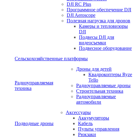
DJI RC Plus
Программное обеспечение DJI
DJI Aeroscope
Полезная нагрузка для дронов
Камеры и тепловизоры
DJI
Подвесы DJI для
видеосъемки
Подвесное оборудование
Сельскохозяйственные платформы
Дроны для детей
Квадрокоптеры Ryze
Tello
Радиоуправляемая
Радиоуправляемые дроны
техника
Строительная техника
Радиоуправляемые
автомобили
Аксессуары
Аккумуляторы
Подводные дроны
Кабель
Пульты управления
Рюкзаки