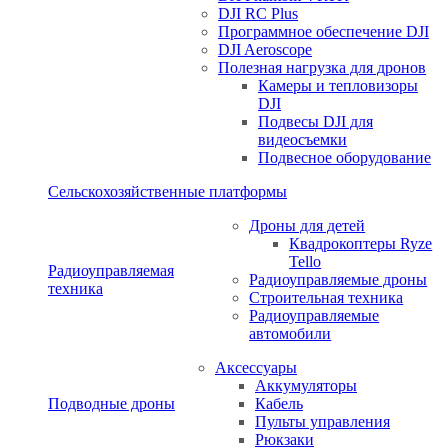
DJI RC Plus
Программное обеспечение DJI
DJI Aeroscope
Полезная нагрузка для дронов
Камеры и тепловизоры
DJI
Подвесы DJI для
видеосъемки
Подвесное оборудование
Сельскохозяйственные платформы
Дроны для детей
Квадрокоптеры Ryze
Tello
Радиоуправляемая
Радиоуправляемые дроны
техника
Строительная техника
Радиоуправляемые
автомобили
Аксессуары
Аккумуляторы
Подводные дроны
Кабель
Пульты управления
Рюкзаки