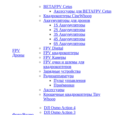
BETAFPV Cetus
Аксессуары для BETAFPV Cetus
Квадрокоптеры CineWhoop
Аккумуляторы для дронов
1S Аккумуляторы
2S Аккумуляторы
3S Аккумуляторы
4S Аккумуляторы
6S Аккумуляторы
FPV Digital
FPV
FPV квадрокоптеры
Дроны
FPV Камеры
FPV очки и шлемы для
квадрокоптеров
Зарядные устройства
Радиоаппаратура
Пульт управления
Приёмники
Аксессуары
Крошечные квадрокоптеры Tiny
Whoop
DJI Osmo Action 4
DJI Osmo Action 3
Фото/Видео