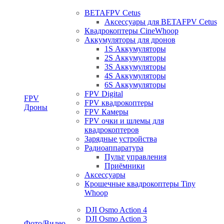
BETAFPV Cetus
Аксессуары для BETAFPV Cetus
Квадрокоптеры CineWhoop
Аккумуляторы для дронов
1S Аккумуляторы
2S Аккумуляторы
3S Аккумуляторы
4S Аккумуляторы
6S Аккумуляторы
FPV Digital
FPV
FPV квадрокоптеры
Дроны
FPV Камеры
FPV очки и шлемы для
квадрокоптеров
Зарядные устройства
Радиоаппаратура
Пульт управления
Приёмники
Аксессуары
Крошечные квадрокоптеры Tiny
Whoop
DJI Osmo Action 4
DJI Osmo Action 3
Фото/Видео