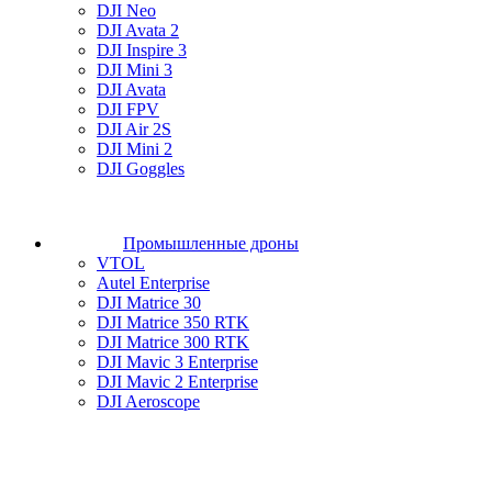
DJI Neo
DJI Avata 2
DJI Inspire 3
DJI Mini 3
DJI Avata
DJI FPV
DJI Air 2S
DJI Mini 2
DJI Goggles
Промышленные дроны
VTOL
Autel Enterprise
DJI Matrice 30
DJI Matrice 350 RTK
DJI Matrice 300 RTK
DJI Mavic 3 Enterprise
DJI Mavic 2 Enterprise
DJI Aeroscope