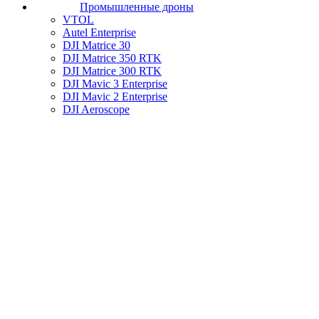
Промышленные дроны
VTOL
Autel Enterprise
DJI Matrice 30
DJI Matrice 350 RTK
DJI Matrice 300 RTK
DJI Mavic 3 Enterprise
DJI Mavic 2 Enterprise
DJI Aeroscope