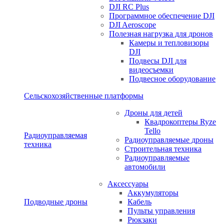
DJI RC Plus
Программное обеспечение DJI
DJI Aeroscope
Полезная нагрузка для дронов
Камеры и тепловизоры
DJI
Подвесы DJI для
видеосъемки
Подвесное оборудование
Сельскохозяйственные платформы
Дроны для детей
Квадрокоптеры Ryze
Tello
Радиоуправляемая
Радиоуправляемые дроны
техника
Строительная техника
Радиоуправляемые
автомобили
Аксессуары
Аккумуляторы
Подводные дроны
Кабель
Пульты управления
Рюкзаки