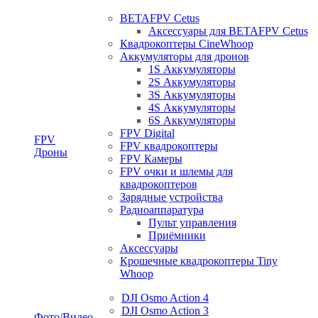
BETAFPV Cetus
Аксессуары для BETAFPV Cetus
Квадрокоптеры CineWhoop
Аккумуляторы для дронов
1S Аккумуляторы
2S Аккумуляторы
3S Аккумуляторы
4S Аккумуляторы
6S Аккумуляторы
FPV Digital
FPV
FPV квадрокоптеры
Дроны
FPV Камеры
FPV очки и шлемы для
квадрокоптеров
Зарядные устройства
Радиоаппаратура
Пульт управления
Приёмники
Аксессуары
Крошечные квадрокоптеры Tiny
Whoop
DJI Osmo Action 4
DJI Osmo Action 3
Фото/Видео