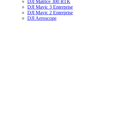
DJI Matrice 300 RTK
DJI Mavic 3 Enterprise
DJI Mavic 2 Enterprise
DJI Aeroscope