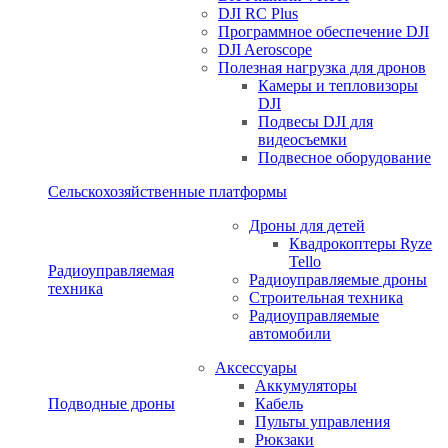
DJI RC Plus
Программное обеспечение DJI
DJI Aeroscope
Полезная нагрузка для дронов
Камеры и тепловизоры
DJI
Подвесы DJI для
видеосъемки
Подвесное оборудование
Сельскохозяйственные платформы
Дроны для детей
Квадрокоптеры Ryze
Tello
Радиоуправляемая
Радиоуправляемые дроны
техника
Строительная техника
Радиоуправляемые
автомобили
Аксессуары
Аккумуляторы
Подводные дроны
Кабель
Пульты управления
Рюкзаки