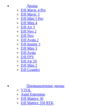
Дроны
DJI Mavic 4 Pro
DJI Mavic 3
DJI Mini 5 Pro
DJI Mini 4
DJI Air 3
DJI Neo 2
DJI Neo
DJI Avata 2
DJI Inspire 3
DJI Mini 3
DJI Avata
DJI FPV
DJI Air 2S
DJI Mini 2
DJI Goggles
Промышленные дроны
VTOL
Autel Enterprise
DJI Matrice 30
DJI Matrice 350 RTK