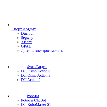
Спорт и отдых
Dualtron
Segway
Xiaomi
GPAD
Детские электросамокаты
Фото/Видео
DJI Osmo Action 4
DJI Osmo Action 3
DJI Action 2
Роботы
Роботы ClicBot
DJI RoboMaster S1