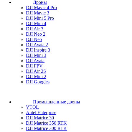
Дроны
DJI Mavic 4 Pro
DJI Mavic 3
DJI Mini 5 Pro
DJI Mini 4
DJI Air 3
DJI Neo 2
DJI Neo
DJI Avata 2
DJI Inspire 3
DJI Mini 3
DJI Avata
DJI FPV
DJI Air 2S
DJI Mini 2
DJI Goggles
Промышленные дроны
VTOL
Autel Enterprise
DJI Matrice 30
DJI Matrice 350 RTK
DJI Matrice 300 RTK