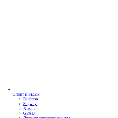
Спорт и отдых
Dualtron
Segway
Xiaomi
GPAD
Детские электросамокаты