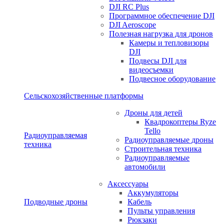
DJI RC Plus
Программное обеспечение DJI
DJI Aeroscope
Полезная нагрузка для дронов
Камеры и тепловизоры
DJI
Подвесы DJI для
видеосъемки
Подвесное оборудование
Сельскохозяйственные платформы
Дроны для детей
Квадрокоптеры Ryze
Tello
Радиоуправляемая
Радиоуправляемые дроны
техника
Строительная техника
Радиоуправляемые
автомобили
Аксессуары
Аккумуляторы
Подводные дроны
Кабель
Пульты управления
Рюкзаки