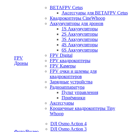
BETAFPV Cetus
Аксессуары для BETAFPV Cetus
Квадрокоптеры CineWhoop
Аккумуляторы для дронов
1S Аккумуляторы
2S Аккумуляторы
3S Аккумуляторы
4S Аккумуляторы
6S Аккумуляторы
FPV Digital
FPV
FPV квадрокоптеры
Дроны
FPV Камеры
FPV очки и шлемы для
квадрокоптеров
Зарядные устройства
Радиоаппаратура
Пульт управления
Приёмники
Аксессуары
Крошечные квадрокоптеры Tiny
Whoop
DJI Osmo Action 4
DJI Osmo Action 3
Фото/Видео