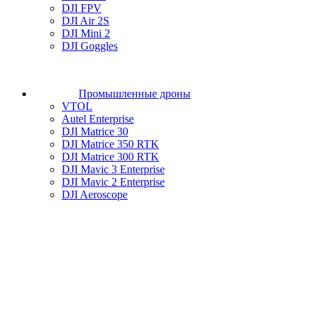
DJI FPV
DJI Air 2S
DJI Mini 2
DJI Goggles
Промышленные дроны
VTOL
Autel Enterprise
DJI Matrice 30
DJI Matrice 350 RTK
DJI Matrice 300 RTK
DJI Mavic 3 Enterprise
DJI Mavic 2 Enterprise
DJI Aeroscope