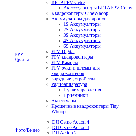
BETAFPV Cetus
Аксессуары для BETAFPV Cetus
Квадрокоптеры CineWhoop
Аккумуляторы для дронов
1S Аккумуляторы
2S Аккумуляторы
3S Аккумуляторы
4S Аккумуляторы
6S Аккумуляторы
FPV Digital
FPV
FPV квадрокоптеры
Дроны
FPV Камеры
FPV очки и шлемы для
квадрокоптеров
Зарядные устройства
Радиоаппаратура
Пульт управления
Приёмники
Аксессуары
Крошечные квадрокоптеры Tiny
Whoop
DJI Osmo Action 4
DJI Osmo Action 3
Фото/Видео
DJI Action 2