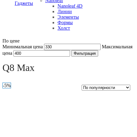
Nanoleaf
Гаджеты
Nanoleaf 4D
Линии
Элементы
Формы
Холст
По цене
Минимальная цена
Максимальная
цена
Фильтрация
Open sidebar
Q8 Max
-5%