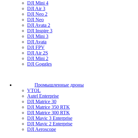
DJI Mini 4
DJI Air 3
DJI Neo 2
DJI Neo
DJI Avata 2
DJI Inspire 3
DJI Mini 3
DJI Avata
DJI FPV
DJI Air 2S
DJI Mini 2
DJI Goggles
Промышленные дроны
VTOL
Autel Enterprise
DJI Matrice 30
DJI Matrice 350 RTK
DJI Matrice 300 RTK
DJI Mavic 3 Enterprise
DJI Mavic 2 Enterprise
DJI Aeroscope