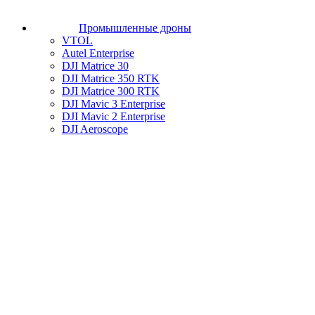
Промышленные дроны
VTOL
Autel Enterprise
DJI Matrice 30
DJI Matrice 350 RTK
DJI Matrice 300 RTK
DJI Mavic 3 Enterprise
DJI Mavic 2 Enterprise
DJI Aeroscope