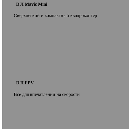
DJI Mavic Mini
Сверхлегкий и компактный квадрокоптер
DJI FPV
Всё для впечатлений на скорости