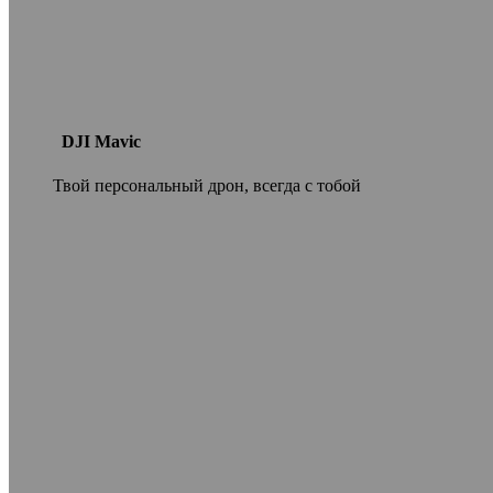
DJI Mavic
Твой персональный дрон, всегда с тобой