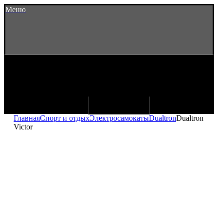
Меню
Главная
Спорт и отдых
Электросамокаты
Dualtron
Dualtron
Victor