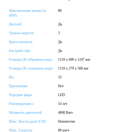
Максимальная дальность
80
(КМ)
Дисплей
Да
Уровни скорости
3
Круиз-контроль
Да
Быстрый старт
Да
Размеры (В собранном виде)
1110 x 609 x 1247 мм
Размеры (В сложенном виде)
1110 x 279 x 560 мм
Вес
33
Приложение
Нет
Передние фары
LED
Рекомендовано с
14 лет
Мощность двигателей
4000 Ватт
Макс. Высота руля (СМ)
Неизвестно
Макс. Скорость
80 км/ч