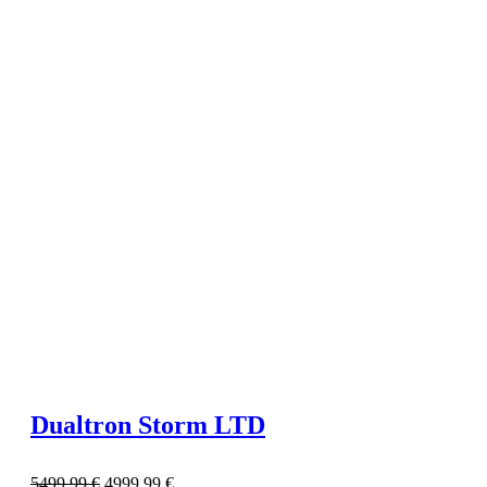
Dualtron Storm LTD
5499,99
€
4999,99
€