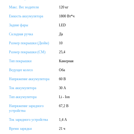
Макс. Вес водителя
120 кг
Емкость аккумулятора
1800 Вт*ч
Задние фары
LED
Складная ручка
Да
Размер покрышки (Дюйм)
10
Размер покрышки (СМ)
25,4
Тип покрышки
Камерная
Ведущее колесо
Оба
Напряжение аккумулятора
60 В
Ток аккумулятора
30 А
Тип аккумулятора
Li - Ion
Напряжение зарядного
67,2 В
устройства
Ток зарядного устройства
1,4 А
Время зарядки
21 ч