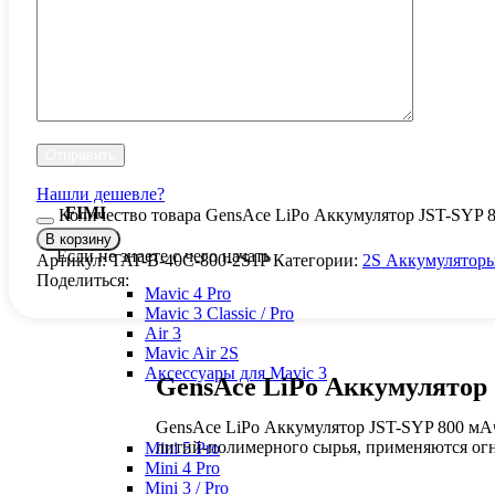
Нашли дешевле?
FIMI
Количество товара GensAce LiPo Аккумулятор JST-SYP 
В корзину
Если не знаете с чего начать
Артикул:
TAT-B-40C-800-2S1P
Категории:
2S Аккумулятор
Поделиться:
Mavic 4 Pro
Mavic 3 Classic / Pro
Air 3
Mavic Air 2S
Аксессуары для Mavic 3
GensAce LiPo Аккумулятор 
GensAce LiPo Аккумулятор JST-SYP 800 мАч
литий-полимерного сырья, применяются ог
Mini 5 Pro
Mini 4 Pro
Mini 3 / Pro