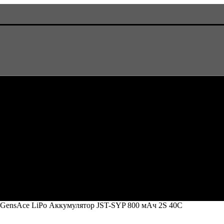
GensAce LiPo Аккумулятор JST-SYP 800 мАч 2S 40C