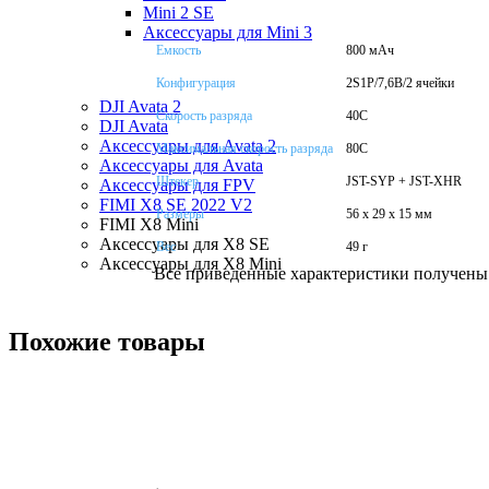
Mini 2 SE
Аксессуары для Mini 3
Емкость
800 мАч
Конфигурация
2S1P/7,6В/2 ячейки
DJI Avata 2
Скорость разряда
40С
DJI Avata
Аксессуары для Avata 2
Максимальная скорость разряда
80C
Аксессуары для Avata
Штекер
JST-SYP + JST-XHR
Аксессуары для FPV
FIMI X8 SE 2022 V2
Размеры
56 x 29 x 15 мм
FIMI X8 Mini
Аксессуары для X8 SE
Вес
49 г
Аксессуары для X8 Mini
Все приведенные характеристики получены 
Похожие товары