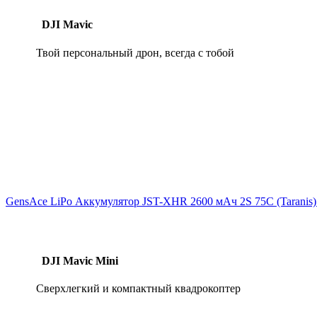
DJI Mavic
Твой персональный дрон, всегда с тобой
GensAce LiPo Аккумулятор JST-XHR 2600 мАч 2S 75C (Taranis
DJI Mavic Mini
Сверхлегкий и компактный квадрокоптер