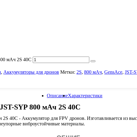
800 мАч 2S 40C
ы
,
Аккумуляторы для дронов
Метки:
2S
,
800 мАч
,
GensAce
,
JST-
Описание
Характеристики
JST-SYP 800 мАч 2S 40C
 2S 40C - Аккумулятор для FPV дронов. Изготавливается из выс
неупорные виброустойчивые материалы.