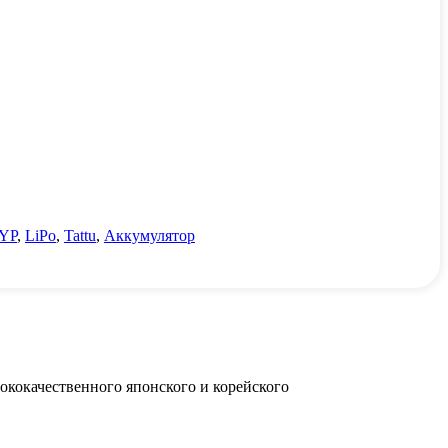
SYP
,
LiPo
,
Tattu
,
Аккумулятор
ококачественного японского и корейского