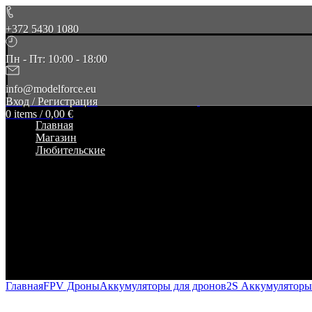
+372 5430 1080
Пн - Пт: 10:00 - 18:00
info@modelforce.eu
Вход / Регистрация
0
items
/
0,00
€
Главная
Магазин
Любительские
Главная
FPV Дроны
Аккумуляторы для дронов
2S Аккумуляторы