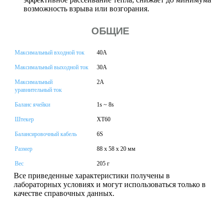
возможность взрыва или возгорания.
ОБЩИЕ
Максимальный входной ток
40А
Максимальный выходной ток
30A
Максимальный
2А
уравнительный ток
Баланс ячейки
1s ~ 8s
Штекер
XT60
Балансировочный кабель
6S
Размер
88 х 58 х 20 мм
Вес
205 г
Все приведенные характеристики получены в
лабораторных условиях и могут использоваться только в
качестве справочных данных.