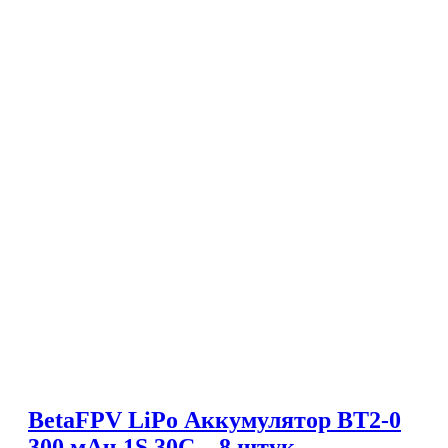
BetaFPV LiPo Аккумулятор BT2-0
300 мАч 1S 30C – 8 штук