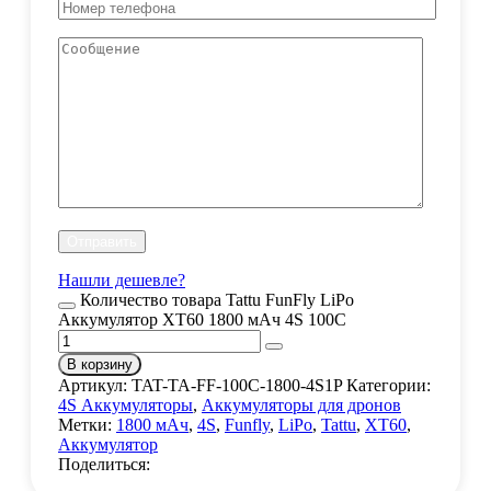
Нашли дешевле?
Количество товара Tattu FunFly LiPo
Аккумулятор XT60 1800 мАч 4S 100C
В корзину
Артикул:
TAT-TA-FF-100C-1800-4S1P
Категории:
4S Аккумуляторы
,
Аккумуляторы для дронов
Метки:
1800 мАч
,
4S
,
Funfly
,
LiPo
,
Tattu
,
XT60
,
Аккумулятор
Поделиться: