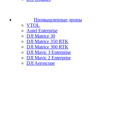
Промышленные дроны
VTOL
Autel Enterprise
DJI Matrice 30
DJI Matrice 350 RTK
DJI Matrice 300 RTK
DJI Mavic 3 Enterprise
DJI Mavic 2 Enterprise
DJI Aeroscope