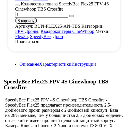
Количество товара SpeedyBee Flex25 FPV 4S
Cinewhoop TBS Crossfire
В корзину
Артикул:
RUN-FLEX25-AN-TBS
Категории:
FPV Дроны
,
Квадрокоптеры CineWhoop
Метки:
Flex25
,
SpeedyBee
,
Дрон
Поделиться:
Описание
Характеристики
Инструкции
SpeedyBee Flex25 FPV 4S Cinewhoop TBS
Crossfire
SpeedyBee Flex25 FPV 4S Cinewhoop TBS Crossfire -
SpeedyBee Flex25 предлагает производительность 2,5-
дюймового дронп размером с 2-дюймовый киновуп! База
на 28% меньше, чем у большинства 2,5-дюймовых моделей,
он легкий и имеет прочный цельный защитный корпус.
Камера RunCam Phoenix 2 Nano и система TX800 VTX