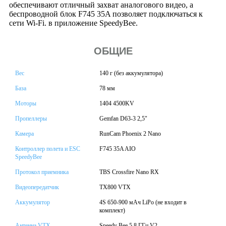
обеспечивают отличный захват аналогового видео, а
беспроводной блок F745 35A позволяет подключаться к
сети Wi-Fi. в приложение SpeedyBee.
ОБЩИЕ
Вес
140 г (без аккумулятора)
База
78 мм
Моторы
1404 4500KV
Пропеллеры
Gemfan D63-3 2,5"
Камера
RunCam Phoenix 2 Nano
Контроллер полета и ESC
F745 35A AIO
SpeedyBee
Протокол приемника
TBS Crossfire Nano RX
Видеопередатчик
TX800 VTX
Аккумулятор
4S 650-900 мАч LiPo (не входит в
комплект)
Антенна VTX
Speedy Bee 5,8 ГГц V2