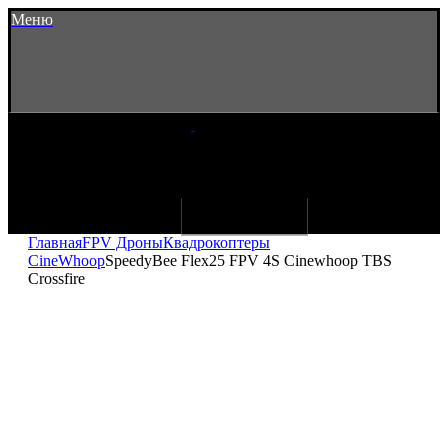
Меню
Главная
FPV Дроны
Квадрокоптеры
CineWhoop
SpeedyBee Flex25 FPV 4S Cinewhoop TBS
Crossfire