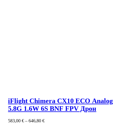
iFlight Chimera CX10 ECO Analog
5.8G 1.6W 6S BNF FPV Дрон
583,00
€
–
646,80
€