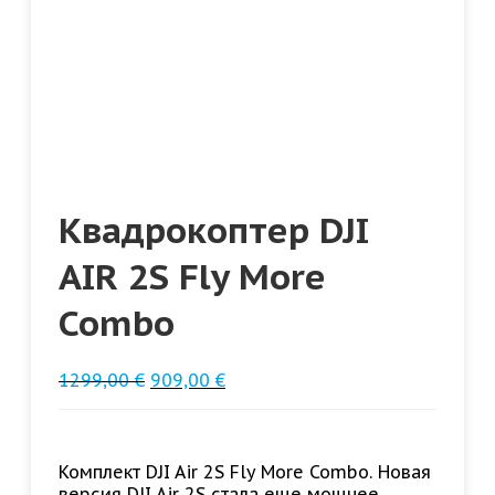
Квадрокоптер DJI
AIR 2S Fly More
Combo
1299,00
€
909,00
€
Комплект DJI Air 2S Fly More Combo. Новая
версия DJI Air 2S стала еще мощнее,