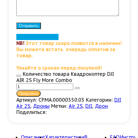
Нашли дешевле?
NB!
Этот товар скоро появится в наличии!
Вы можете встать очередь оплатив за
товар.
Узнайте о сроках перед покупкой!
Количество товара Квадрокоптер DJI
AIR 2S Fly More Combo
Предзаказ
Артикул:
CP.MA.00000350.03
Категории:
DJI
Air 2S
,
Дроны
Метки:
Air 2S
,
DJI
,
Дрон
Поделиться:
Описание
Характеристики
В
FAQ
Инстру