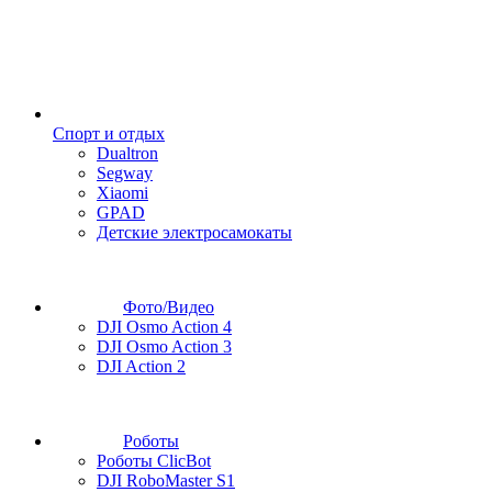
Спорт и отдых
Dualtron
Segway
Xiaomi
GPAD
Детские электросамокаты
Фото/Видео
DJI Osmo Action 4
DJI Osmo Action 3
DJI Action 2
Роботы
Роботы ClicBot
DJI RoboMaster S1