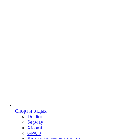
Спорт и отдых
Dualtron
Segway
Xiaomi
GPAD
Детские электросамокаты