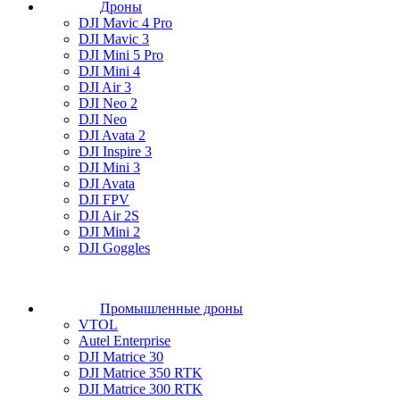
Дроны
DJI Mavic 4 Pro
DJI Mavic 3
DJI Mini 5 Pro
DJI Mini 4
DJI Air 3
DJI Neo 2
DJI Neo
DJI Avata 2
DJI Inspire 3
DJI Mini 3
DJI Avata
DJI FPV
DJI Air 2S
DJI Mini 2
DJI Goggles
Промышленные дроны
VTOL
Autel Enterprise
DJI Matrice 30
DJI Matrice 350 RTK
DJI Matrice 300 RTK