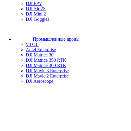
DJI FPV
DJI Air 2S
DJI Mini 2
DJI Goggles
Промышленные дроны
VTOL
Autel Enterprise
DJI Matrice 30
DJI Matrice 350 RTK
DJI Matrice 300 RTK
DJI Mavic 3 Enterprise
DJI Mavic 2 Enterprise
DJI Aeroscope