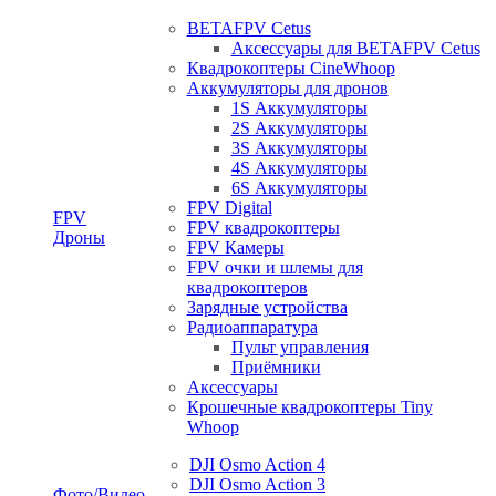
BETAFPV Cetus
Аксессуары для BETAFPV Cetus
Квадрокоптеры CineWhoop
Аккумуляторы для дронов
1S Аккумуляторы
2S Аккумуляторы
3S Аккумуляторы
4S Аккумуляторы
6S Аккумуляторы
FPV Digital
FPV
FPV квадрокоптеры
Дроны
FPV Камеры
FPV очки и шлемы для
квадрокоптеров
Зарядные устройства
Радиоаппаратура
Пульт управления
Приёмники
Аксессуары
Крошечные квадрокоптеры Tiny
Whoop
DJI Osmo Action 4
DJI Osmo Action 3
Фото/Видео