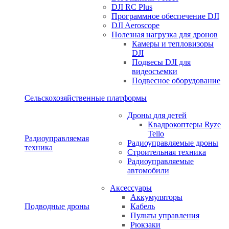
DJI RC Plus
Программное обеспечение DJI
DJI Aeroscope
Полезная нагрузка для дронов
Камеры и тепловизоры
DJI
Подвесы DJI для
видеосъемки
Подвесное оборудование
Сельскохозяйственные платформы
Дроны для детей
Квадрокоптеры Ryze
Tello
Радиоуправляемая
Радиоуправляемые дроны
техника
Строительная техника
Радиоуправляемые
автомобили
Аксессуары
Аккумуляторы
Подводные дроны
Кабель
Пульты управления
Рюкзаки