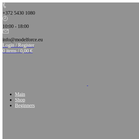
+372 5430 1080
10:00 - 18:00
info@modelforce.eu
Login / Register
0
items
/
0,00
€
Main
Shop
Beginners