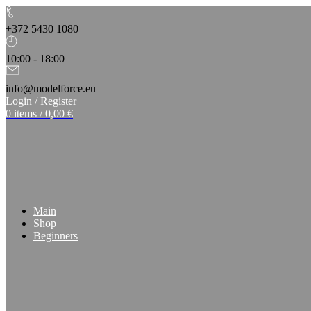
+372 5430 1080
10:00 - 18:00
info@modelforce.eu
Login / Register
0
items
/
0,00
€
Main
Shop
Beginners