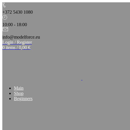
+372 5430 1080
10:00 - 18:00
info@modelforce.eu
Login / Register
0
items
/
0,00
€
Main
Shop
Beginners