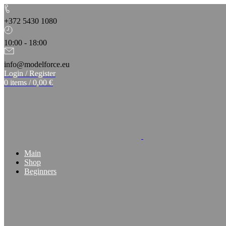
+372 5430 1080
10:00 - 18:00
info@modelforce.eu
Login / Register
0
items
/
0,00
€
Main
Shop
Beginners