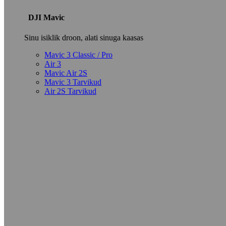
DJI Mavic
Sinu isiklik droon, alati sinuga kaasas
Mavic 3 Classic / Pro
Air 3
Mavic Air 2S
Mavic 3 Tarvikud
Air 2S Tarvikud