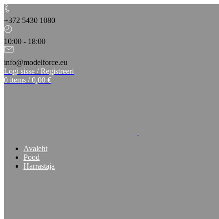
+372 5430 1080
10:00 - 18:00
info@modelforce.eu
Logi sisse / Registreeri
0
items
/
0,00
€
Avaleht
Pood
Harrastaja