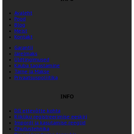
Avaleht
Pood
Blog
Meist
Kontakt
Garantii
Järelmaks
Üldtingimused
Kauba tagastamine
Tarne ja Makse
Privaatsuspoliitika
INFO
DJI ettevõtte kohta
Riikliku registreerimise eeskiri
Impordi ja kasutamise reeglid
Ohutustehnika