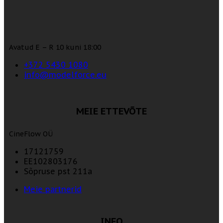
Avatud E – R 10 kuni 18:00
+372 5430 1080
info@modelforce.eu
MEIE ETTEVÕTE
CineFlow OÜ
17121759
EE102803176
Sõpruse pst 211a
Meie partnerid
INFO