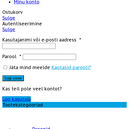
Minu konto
Ostukorv
Sulge
Autentiseerimine
Sulge
Kasutajanimi või e-posti aadress
*
Parool
*
Jäta mind meelde
Kaotasid parooli?
Logi sisse
Kas teil pole veel kontot?
Loo kasutaja
Tootekategooriad