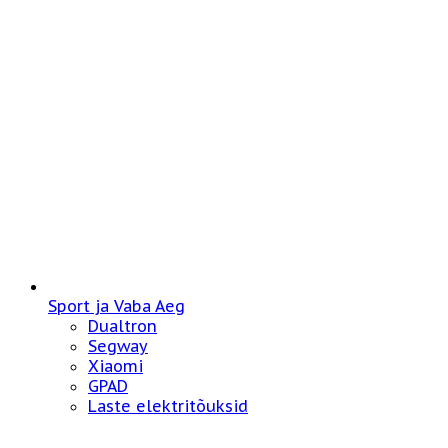
Sport ja Vaba Aeg
Dualtron
Segway
Xiaomi
GPAD
Laste elektritõuksid