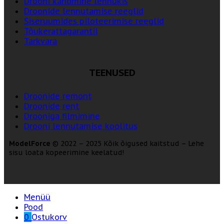
Drooni kandmine lennukis
Droonide lennutamise reeglid
Siseruumides piloteerimise reeglid
Tõukerattagarantii
Tarkvara
TEENUSED
Droonide remont
Droonide rent
Drooniga filmimine
Drooni lennutamise koolitus
ModelForce
© 2022 – 2025 Kõik õigused kaitstud – Lehe
sisu loata kopeerimine keelatud!
Menüü
Pood
0
Ostukorv