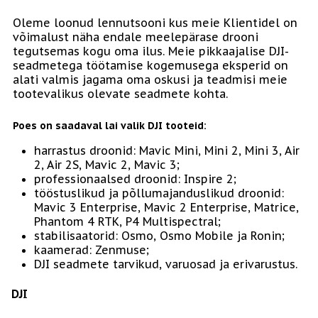
Oleme loonud lennutsooni kus meie Klientidel on
võimalust näha endale meelepärase drooni
tegutsemas kogu oma ilus. Meie pikkaajalise DJI-
seadmetega töötamise kogemusega eksperid on
alati valmis jagama oma oskusi ja teadmisi meie
tootevalikus olevate seadmete kohta.
Poes on saadaval lai valik DJI tooteid:
harrastus droonid: Mavic Mini, Mini 2, Mini 3, Air
2, Air 2S, Mavic 2, Mavic 3;
professionaalsed droonid: Inspire 2;
tööstuslikud ja põllumajanduslikud droonid:
Mavic 3 Enterprise, Mavic 2 Enterprise, Matrice,
Phantom 4 RTK, P4 Multispectral;
stabilisaatorid: Osmo, Osmo Mobile ja Ronin;
kaamerad: Zenmuse;
DJI seadmete tarvikud, varuosad ja erivarustus.
DJI