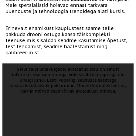
Meie spetsialistid hoiavad ennast tarkvara
uuenduste ja tehnoloogia trendidega alati kursis.
Erinevalt enamikust kauplustest saame teile
pakkuda drooni ostuga kaasa täiskomplekti
teenuse mis sisaldab seadme kasutamise õpetust,
test lendamist, seadme häälestamist ning
kalibreerimist.
Selle saidi lehekülgedel avaldatud sisu on ainult
informatiivse iseloomuga, võib sisaldada vigu ega ole
ühelgi juhul Eesti Vabariigi seaduste sätetega
määratletud avalik pakkumine. Mudeli komplekteering,
värv ja mõned osad võivad avaldatust erineda.