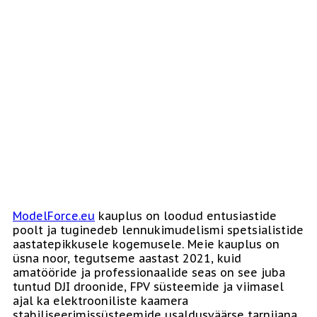
ModelForce.eu
kauplus on loodud entusiastide
poolt ja tuginedeb lennukimudelismi spetsialistide
aastatepikkusele kogemusele. Meie kauplus on
üsna noor, tegutseme aastast 2021, kuid
amatööride ja professionaalide seas on see juba
tuntud DJI droonide, FPV süsteemide ja viimasel
ajal ka elektrooniliste kaamera
stabiliseerimissüsteemide usaldusväärse tarnijana.