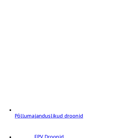
Põllumajanduslikud droonid
FPV Droonid