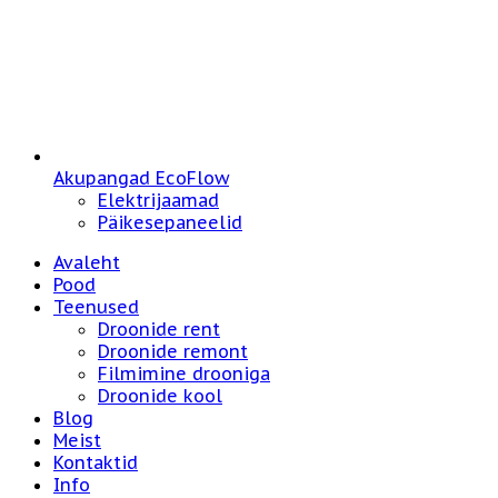
Akupangad EcoFlow
Elektrijaamad
Päikesepaneelid
Avaleht
Pood
Teenused
Droonide rent
Droonide remont
Filmimine drooniga
Droonide kool
Blog
Meist
Kontaktid
Info