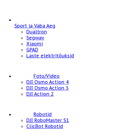
Sport ja Vaba Aeg
Dualtron
Segway
Xiaomi
GPAD
Laste elektritõuksid
Foto/Video
DJI Osmo Action 4
DJI Osmo Action 3
DJI Action 2
Robotid
DJI RoboMaster S1
ClicBot Robotid