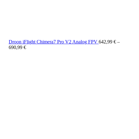
Droon iFlight Chimera7 Pro V2 Analog FPV
642,99
€
–
690,99
€