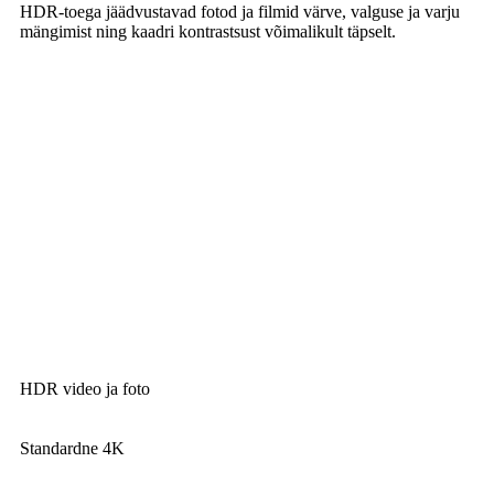
HDR-toega jäädvustavad fotod ja filmid värve, valguse ja varju
mängimist ning kaadri kontrastsust võimalikult täpselt.
HDR video ja foto
Standardne 4K