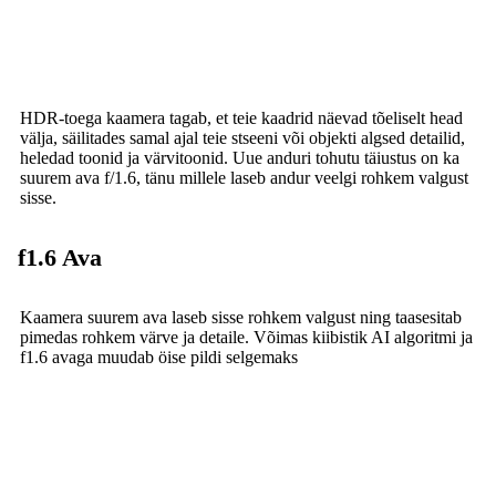
HDR-toega kaamera tagab, et teie kaadrid näevad tõeliselt head
välja, säilitades samal ajal teie stseeni või objekti algsed detailid,
heledad toonid ja värvitoonid. Uue anduri tohutu täiustus on ka
suurem ava f/1.6, tänu millele laseb andur veelgi rohkem valgust
sisse.
f1.6 Ava
Kaamera suurem ava laseb sisse rohkem valgust ning taasesitab
pimedas rohkem värve ja detaile. Võimas kiibistik AI algoritmi ja
f1.6 avaga muudab öise pildi selgemaks