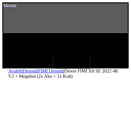
Menüü
Avaleht
Droonid
FIMI Droonid
Droon FIMI X8 SE 2022 4K
V2 + Megafon (2x Aku + 1x Kott)