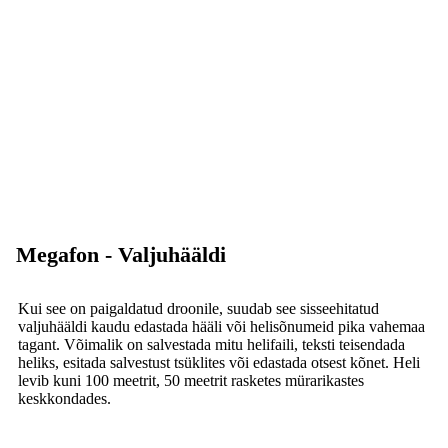
Megafon - Valjuhääldi
Kui see on paigaldatud droonile, suudab see sisseehitatud
valjuhääldi kaudu edastada hääli või helisõnumeid pika vahemaa
tagant. Võimalik on salvestada mitu helifaili, teksti teisendada
heliks, esitada salvestust tsüklites või edastada otsest kõnet. Heli
levib kuni 100 meetrit, 50 meetrit rasketes mürarikastes
keskkondades.