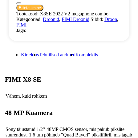
Ettetellimine
Tootekood:
X8SE 2022 V2 megaphone combo
Kategooriad:
Droonid
,
FIMI Droonid
Sildid:
Droon
,
FIMI
Jaga:
Kirjeldus
Tehnilised andmed
Komplektis
FIMI X8 SE
Vähem, kuid rohkem
48 MP Kaamera
Sony täiustatud 1/2′′ 48MP CMOS sensor, mis pakub pikslite
suurendust. 1,6 μm põhineb "Quad Bayeri" pikslifiltril, mis tagab