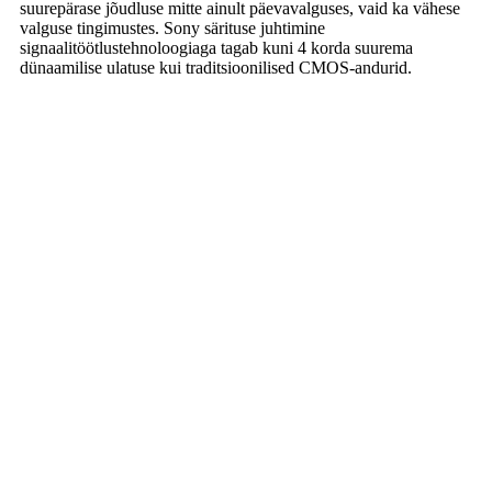
suurepärase jõudluse mitte ainult päevavalguses, vaid ka vähese
valguse tingimustes. Sony särituse juhtimine
signaalitöötlustehnoloogiaga tagab kuni 4 korda suurema
dünaamilise ulatuse kui traditsioonilised CMOS-andurid.