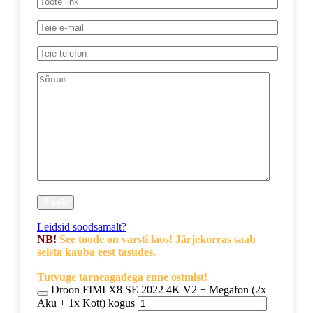
Leidsid soodsamalt?
NB!
See toode on varsti laos! Järjekorras saab
seista kauba eest tasudes.
Tutvuge tarneagadega enne ostmist!
Droon FIMI X8 SE 2022 4K V2 + Megafon (2x
Aku + 1x Kott) kogus