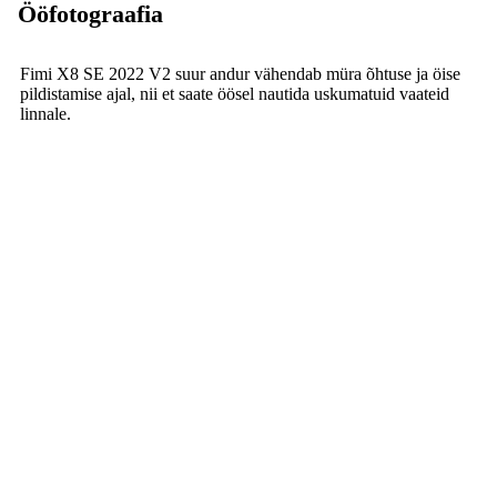
Ööfotograafia
Fimi X8 SE 2022 V2 suur andur vähendab müra õhtuse ja öise
pildistamise ajal, nii et saate öösel nautida uskumatuid vaateid
linnale.