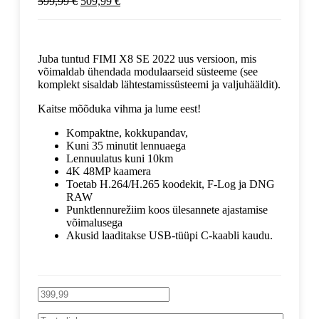
599,99
€
509,99
€
Juba tuntud FIMI X8 SE 2022 uus versioon, mis
võimaldab ühendada modulaarseid süsteeme (see
komplekt sisaldab lähtestamissüsteemi ja valjuhääldit).
Kaitse mõõduka vihma ja lume eest!
Kompaktne, kokkupandav,
Kuni 35 minutit lennuaega
Lennuulatus kuni 10km
4K 48MP kaamera
Toetab H.264/H.265 koodekit, F-Log ja DNG
RAW
Punktlennurežiim koos ülesannete ajastamise
võimalusega
Akusid laaditakse USB-tüüpi C-kaabli kaudu.