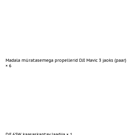
Madala müratasemega propellerid DJI Mavic 3 jaoks (paar)
× 6
DJI 65W kaasaskantav laadija × 1