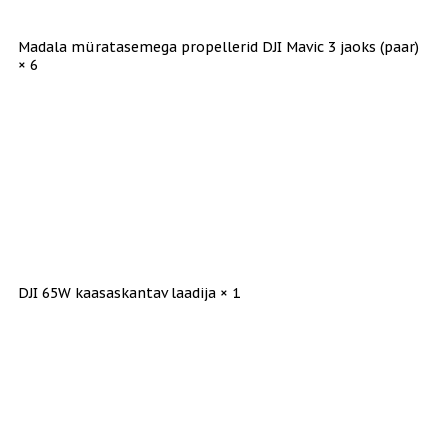
Madala müratasemega propellerid DJI Mavic 3 jaoks (paar)
× 6
DJI 65W kaasaskantav laadija × 1