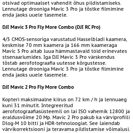
otsivad optimaalset vahendit õhus pildistamiseks.
Lennutage drooniga Mavic 3 Pro ja tõstke filmimine
enda jaoks uuele tasemele.
DJI Mavic 3 Pro Fly More Combo (DJI RC Pro)
4/3 CMOS-sensoriga varustatud Hasselbladi kaamera,
keskmise 70 mm kaamera ja 166 mm kaameraga
Mavic 3 Pro aitab luua hämmastavaid töid erinevates
stsenaariumides. Iga DJI Mavic 3 Pro värskendus
tõstab aerofotograafia uutesse kõrgustesse.
Lennutage drooniga Mavic 3 Pro ja tõstke filmimine
enda jaoks uuele tasemele.
DJI Mavic 2 Pro Fly More Combo
Kopteri maksimaalne kiirus on 72 km / h ja lennuaeg
kuni 31 minutit. Integreeritud
aerofotograafiasüsteemil on lai ISO vahemik 12800 ja
eraldusvõime 20 Mp. Mavic 2 Pro pakub ka värviprofiili
Dlog-M 10 bitti ja HDR-tehnoloogiat. See laiendab
värvikorrektsiooni ja teravama pildistamise võimalusi.