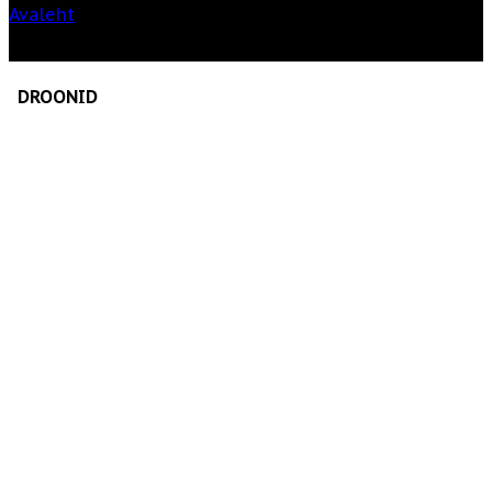
Avaleht
»
Droonide rent
DROONID