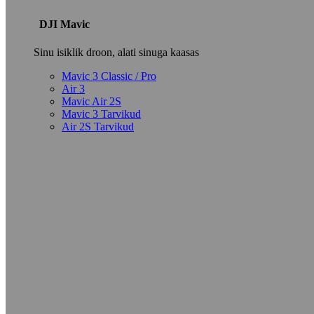
DJI Mavic
Sinu isiklik droon, alati sinuga kaasas
Mavic 3 Classic / Pro
Air 3
Mavic Air 2S
Mavic 3 Tarvikud
Air 2S Tarvikud