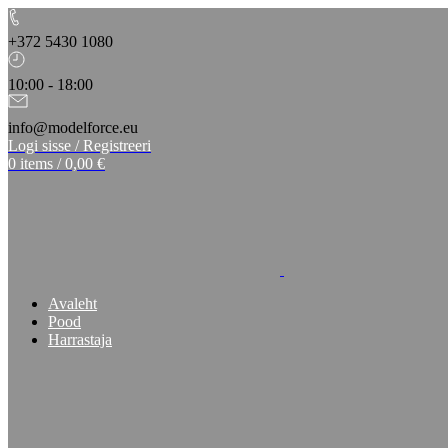
+372 5430 1080
10:00 - 18:00
info@modelforce.eu
Logi sisse / Registreeri
0
items
/
0,00
€
Avaleht
Pood
Harrastaja