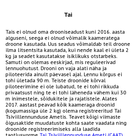
Tai
Tais ei olnud oma drooniseadust kuni 2016. aasta
alguseni, seega ei olnud võimalik kaameratega
droone kasutada. Uus seadus võimaldab teil droone
ilma litsentsita kasutada, kui nende kaal ei ületa 2
kg ja seadet kasutatakse isiklikuks otstarbeks.
Samuti on olemas eeskirjad, mis reguleerivad
lennuohutust. Drooni on vaja alati näha ja
piloteerida ainult päevasel ajal. Lennu kõrgus ei
tohi ületada 90 m. Teiste droonide kõrval
piloteerimine ei ole lubatud, te ei tohi rikkuda
privaatsust ning te ei tohi läheneda vähem kui 30
m inimestele, sõidukitele ja rajatistele. Alates
2017. aastast peavad kõik kaameraga droonid
(kogumassiga üle 2 kg) olema registreeritud Tai
Tsiviillennunduse Ametis. Teavet kõigi viimaste
õigusaktide muudatuste kohta saate vaadata ning
droonide registreerimiseks alla laadida
taotlusvorme
Tai Tsiviillennunduse Ameti (CAAT)