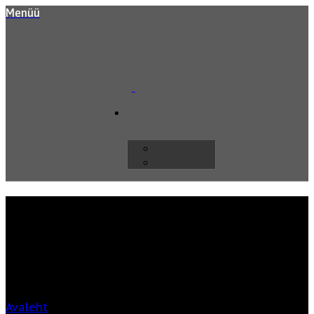
Menüü
Kopterite sissevedu ja
piloteerimise reeglid
erinevates riikides
Avaleht
»
Kopterite sissevedu ja piloteerimise reeglid