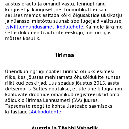
austus eraelu ja omandi vastu, lennupiirang
kõrgusel ja kaugusel jne. Loomulikult ei saa
sellises memos esitada kõiki õigusaktide üksikasju
ja nüansse, mistõttu suunab see lugejaid valitsuse
tsiviillennundusameti kodulehele
. Ka meie järgime
selle dokumendi autorite eeskuju, mis on igas
mõttes kasulik.
Iirimaa
Ühendkuningriigi naaber Iirimaa oli üks esimesi
riike, kes jõustas mehitamata õhusõidukite suhtes
riiklikud eeskirjad. Uus seadus jõustus 2015. aasta
detsembris. Selles nõutakse, et üle ühe kilogrammi
kaaluvate droonide omanikud registreeriksid oma
sõidukid Iirimaa Lennuameti (IAA) juures.
Täpsemate reeglite kohta lisateabe saamiseks
külastage
IAA kodulehte
.
Austria ja Tšehhi Vabariik