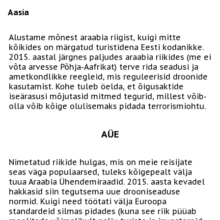
Aasia
Alustame mõnest araabia riigist, kuigi mitte
kõikides on märgatud turistidena Eesti kodanikke.
2015. aastal järgnes paljudes araabia riikides (me ei
võta arvesse Põhja-Aafrikat) terve rida seadusi ja
ametkondlikke reegleid, mis reguleerisid droonide
kasutamist. Kohe tuleb öelda, et õigusaktide
iseärasusi mõjutasid mitmed tegurid, millest võib-
olla võib kõige olulisemaks pidada terrorismiohtu.
AÜE
Nimetatud riikide hulgas, mis on meie reisijate
seas väga populaarsed, tuleks kõigepealt välja
tuua Araabia Ühendemiraadid. 2015. aasta kevadel
hakkasid siin tegutsema uue drooniseaduse
normid. Kuigi need töötati välja Euroopa
standardeid silmas pidades (kuna see riik püüab