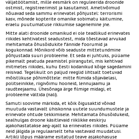
väljatöötamist, mille eesmärk on reguleerida droonide
ostmist, registreerimist ja kasutamist. Ametivõimud
nõuavad seda sammu erinevatel põhjustel: terrorismi
kasv, mõnede kopterite omanike sobimatu käitumine,
eraelu puutumatuse rikkumise sagenemine jne.
Mitte alati droonide omanikud ei ole teadlikud erinevates
riikides kehtivatest seadustest, mida tõestavad arvukad
mehitamata õhusõidukite fännide foorumid ja
kogukonnad. Mõnikord võib seaduste mittetundmine
põhjustada suuri probleeme. Et seda ei juhtuks, püüame
pikemalt peatuda peamistel piirangutel, mis kehtivad
mitmetes riikides, kuhu Eesti kodanikud kõige sagedamini
reisivad. Tegelikult on paljud reeglid lihtsalt toetuvad
mõistlikuse põhimõttele: mitte filmida sõjaväelasi,
politseinikke, riigivõimu hooneid, lennujaamu ja
raudteejaamu. Ühesõnaga ärge filmige midagi, et
probleeme vältida (nali).
Samuti soovime märkida, et kõik õigusaktid võivad
muutuda vastavalt ühiskonna uutele suundumustele ja
erinevate ohtude tekkimisele. Mehitamata õhusõidukeid,
sealhulgas droone käsitlevaid riiklikke eeskirju
ajakohastatakse aeg-ajalt ka erinevates riikides. Püüame
neid jälgida ja regulaarselt teha vastavaid muudatusi.
Artikli lõpus määrame esitatud teave asjakohasuse