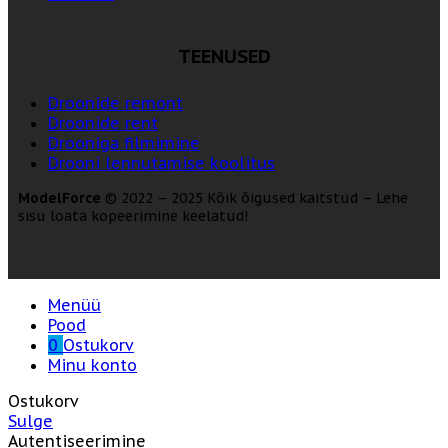
TEENUSED
Droonide remont
Droonide rent
Drooniga filmimine
Drooni lennutamise koolitus
ModelForce
© 2022 – 2025 Kõik õigused kaitstud – Lehe
sisu loata kopeerimine keelatud!
Menüü
Pood
0
Ostukorv
Minu konto
Ostukorv
Sulge
Autentiseerimine