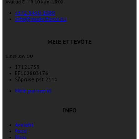
Avatud E – R 10 kuni 18:00
+372 5430 1080
info@modelforce.eu
MEIE ETTEVÕTE
CineFlow OÜ
17121759
EE102803176
Sõpruse pst 211a
Meie partnerid
INFO
Avaleht
Pood
Blog