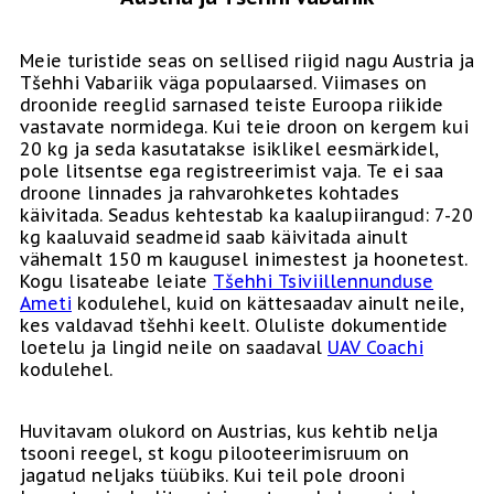
Meie turistide seas on sellised riigid nagu Austria ja
Tšehhi Vabariik väga populaarsed. Viimases on
droonide reeglid sarnased teiste Euroopa riikide
vastavate normidega. Kui teie droon on kergem kui
20 kg ja seda kasutatakse isiklikel eesmärkidel,
pole litsentse ega registreerimist vaja. Te ei saa
droone linnades ja rahvarohketes kohtades
käivitada. Seadus kehtestab ka kaalupiirangud: 7-20
kg kaaluvaid seadmeid saab käivitada ainult
vähemalt 150 m kaugusel inimestest ja hoonetest.
Kogu lisateabe leiate
Tšehhi Tsiviillennunduse
Ameti
kodulehel, kuid on kättesaadav ainult neile,
kes valdavad tšehhi keelt. Oluliste dokumentide
loetelu ja lingid neile on saadaval
UAV Coachi
kodulehel.
Huvitavam olukord on Austrias, kus kehtib nelja
tsooni reegel, st kogu pilooteerimisruum on
jagatud neljaks tüübiks. Kui teil pole drooni