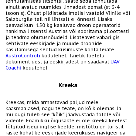
lennutamiseks litsentsi, saate seda lennutada
ainult avatud ruumides linnadest eemal (st 3-4
tsoonis). Õhust pildistada imelisi vaateid Viinile või
Salzburgile teil nii lihtsalt ei õnnesti. Lisaks
peavad kuni 150 kg kaaluvad droonioperaatorid
hankima litsentsi Austrias või sooritama piloottesti
ja teadma ohutusnõudeid. Lisateavet vabariigis
kehtivate eeskirjade ja muude droonide
kasutamisega seotud küsimuste kohta leiate
AustroControli
kodulehel. Täielik loetelu
dokumentidest ja eeskirjadest on saadaval
UAV
Coachi
kodulehel.
Kreeka
Kreekas, mida armastavad paljud meie
kaasmaalased, nagu te teate, on kõik olemas. Ja
muidugi tuleb see "kõik" jäädvustada fotole või
videole. Enamikku õigusakte ei ole kreeka keelest
tõlgitud isegi inglise keelde, mistõttu on turistil
raske kohalike eeskirjade keerukuses navigeerida.