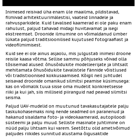
erinevates riikides
Inimesed reisivad üha enam üle maailma, pildistavad,
filmivad arhitektuurimälestisi, vaateid linnadele ja
rahvusparkidele. Kuid tavalised kaamerad ei ole paku enam
rahulust, paljud tahavad midagi huvitavamat ja isegi
ekstreemset. Droonide ilmumine on võimaldanud ümber
lükata paljud traditsioonilised kujutused fotograafiast ja
videofilmimisest.
Kuid see ei ole ainus asjaolu, mis julgustab inimesi droone
reisile kaasa võtma. Sellise sammu põhjuseks võivad olla
tõsisemad alused: õhusõidukite modelleerijate ja lihtsalt
mehitamata õhusõidukite tavalistele fännide võistlused
või tradistioonised kokkusaamised. Kõigil neil juhtudel
seisavad droonide omanikud silmitsi peamise küsimusega:
kas on võimalik tuua sisse oma mudelit konkreetsesse
riiki ja kui jah, siis milliseid piiranguid nad peavad silmitsi
seisma.
Paljud UAV-mudelid on muutunud tavakasutajatele palju
taskukohasemaks ning nende seadmed on paranenud ja
hakanud sisaldama foto- ja videokaameraid, autopiloodi
süsteemi ja palju muud. Selliste masinate juhtimine on
nüüd palju lihtsam kui varem. Seetõttu olid ametivõimud
paljudes riikides sunnitud alustama õigusaktide