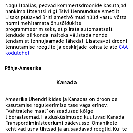
Nagu Itaalias, peavad kommertsdroonide kasutajad
hankima litsentsi riigi Tsiviillennunduse Ametilt.
Lisaks püüavad Briti ametivõimud nüüd vastu võtta
normi mehitamata õhusõidukite
programmeerimiseks, et piirata automaatselt
lendude piirkonda, näiteks välistada nende
lendamist lennujaamade lähedal. Lisateavet drooni
lennutamise reeglite ja eeskirjade kohta leiate
CAA
kodulehel
.
Põhja-Ameerika
Kanada
Ameerika Ühendriikides ja Kanadas on droonide
kasutamise reguleerimise tase väga erinev.
"Vahtralehe maal" on seadused kõige
liberaalsemad. Haldusküsimused kuuluvad Kanada
Transpordiministeeriumi pädevusse. Omanikele
kehtivad üsna lihtsad ja arusaadavad reeglid. Kui te