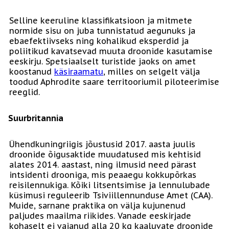
Selline keeruline klassifikatsioon ja mitmete
normide sisu on juba tunnistatud aegunuks ja
ebaefektiivseks ning kohalikud eksperdid ja
poliitikud kavatsevad muuta droonide kasutamise
eeskirju. Spetsiaalselt turistide jaoks on amet
koostanud
käsiraamatu
, milles on selgelt välja
toodud Aphrodite saare territooriumil piloteerimise
reeglid.
Suurbritannia
Ühendkuningriigis jõustusid 2017. aasta juulis
droonide õigusaktide muudatused mis kehtisid
alates 2014. aastast, ning ilmusid need pärast
intsidenti drooniga, mis peaaegu kokkupõrkas
reisilennukiga. Kõiki litsentsimise ja lennulubade
küsimusi reguleerib Tsiviillennunduse Amet (CAA).
Muide, sarnane praktika on välja kujunenud
paljudes maailma riikides. Vanade eeskirjade
kohaselt ei vajanud alla 20 kg kaaluvate droonide