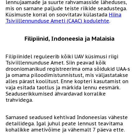
lennujaamade ja suurte rahvamasside läheduses,
mis on sarnane paljude teiste riikide seadustega.
Küsimuste korral on soovitatav külastada
Hiina
Tsiviillennunduse Ameti (CAAC) kodulehte
.
Filipiinid, Indoneesia ja Malaisia
Filipiinidel reguleerib kõiki UAV küsimusi riigi
Tsiviillennunduse Amet. Siin peavad kõik
drooniomanikud registreerima oma sõidukid UAA-s
ja omama piloodimistunnistust, mis väljastatakse
alles pärast koolitust. Enne kopteri kasutamist on
vaja esitada taotlus ja märkida lennu eesmärk.
Seaduserikkumised ähvardavad korralike
trahvidega.
Sarnased seadused kehtivad Indoneesias väheste
detailidega. Igal juhul peate lennust teavitama
kohalikke ametivõime ja vähemalt 7 päeva ette.