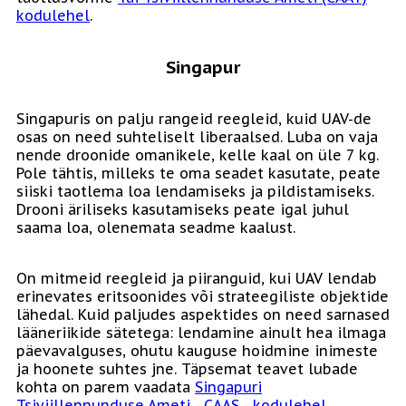
kodulehel
.
Singapur
Singapuris on palju rangeid reegleid, kuid UAV-de
osas on need suhteliselt liberaalsed. Luba on vaja
nende droonide omanikele, kelle kaal on üle 7 kg.
Pole tähtis, milleks te oma seadet kasutate, peate
siiski taotlema loa lendamiseks ja pildistamiseks.
Drooni äriliseks kasutamiseks peate igal juhul
saama loa, olenemata seadme kaalust.
On mitmeid reegleid ja piiranguid, kui UAV lendab
erinevates eritsoonides või strateegiliste objektide
lähedal. Kuid paljudes aspektides on need sarnased
lääneriikide sätetega: lendamine ainult hea ilmaga
päevavalguses, ohutu kauguse hoidmine inimeste
ja hoonete suhtes jne. Täpsemat teavet lubade
kohta on parem vaadata
Singapuri
Tsiviillennunduse Ameti - CAAS - kodulehel
.