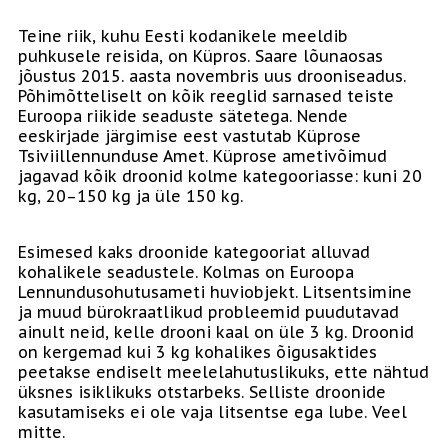
Teine riik, kuhu Eesti kodanikele meeldib
puhkusele reisida, on Küpros. Saare lõunaosas
jõustus 2015. aasta novembris uus drooniseadus.
Põhimõtteliselt on kõik reeglid sarnased teiste
Euroopa riikide seaduste sätetega. Nende
eeskirjade järgimise eest vastutab Küprose
Tsiviillennunduse Amet. Küprose ametivõimud
jagavad kõik droonid kolme kategooriasse: kuni 20
kg, 20–150 kg ja üle 150 kg.
Esimesed kaks droonide kategooriat alluvad
kohalikele seadustele. Kolmas on Euroopa
Lennundusohutusameti huviobjekt. Litsentsimine
ja muud bürokraatlikud probleemid puudutavad
ainult neid, kelle drooni kaal on üle 3 kg. Droonid
on kergemad kui 3 kg kohalikes õigusaktides
peetakse endiselt meelelahutuslikuks, ette nähtud
üksnes isiklikuks otstarbeks. Selliste droonide
kasutamiseks ei ole vaja litsentse ega lube. Veel
mitte.