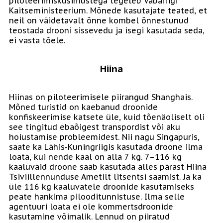
piloteerimisküsimustega tegeleb Vabariigi
Kaitseministeerium. Mõnede kasutajate teated, et
neil on väidetavalt õnne kombel õnnestunud
teostada drooni sissevedu ja isegi kasutada seda,
ei vasta tõele.
Hiina
Hiinas on piloteerimisele piirangud Shanghais.
Mõned turistid on kaebanud droonide
konfiskeerimise katsete üle, kuid tõenäoliselt oli
see tingitud ebaõigest transpordist või aku
hoiustamise probleemidest. Nii nagu Singapuris,
saate ka Lähis-Kuningriigis kasutada droone ilma
loata, kui nende kaal on alla 7 kg. 7–116 kg
kaaluvaid droone saab kasutada alles pärast Hiina
Tsiviillennunduse Ametilt litsentsi saamist. Ja ka
üle 116 kg kaaluvatele droonide kasutamiseks
peate hankima pilooditunnistuse. Ilma selle
agentuuri loata ei ole kommertsdroonide
kasutamine võimalik. Lennud on piiratud