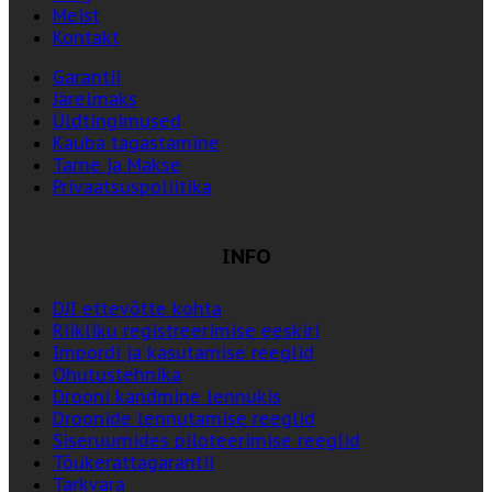
Meist
Kontakt
Garantii
Järelmaks
Üldtingimused
Kauba tagastamine
Tarne ja Makse
Privaatsuspoliitika
INFO
DJI ettevõtte kohta
Riikliku registreerimise eeskiri
Impordi ja kasutamise reeglid
Ohutustehnika
Drooni kandmine lennukis
Droonide lennutamise reeglid
Siseruumides piloteerimise reeglid
Tõukerattagarantii
Tarkvara