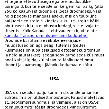
ei tegele ettevõtlusega ega tee teaduslikke
uuringuid, kui teie seade on kergem kui 35 kg (alla
250 kg kaaluvaid droone ei loeta droonideks, vaid
neid peetakse mänguasjadeks, mis on tüüpiline
paljudele teistele riikidele) ja kui te järgite kõiki
ohutuseeskirju ja ei ohusta kedagi, siis ei vaja te
litsentsi. Kõik Kanadas kehtivad eeskirjad leiate
Kanada Transpordiministeeriumi kodulehel
.
Droonide kasutamise riiklike eeskirjade
muudatused on aga peagi tulemas (selles
küsimuses on juba esialgsed ettepanekud tehtud
ja neid arutatakse), seega soovitame seda küsimust
hoolikalt jälgida, kui plaanite lähikuudel oma
drooni ja kaameraga jäähoki kodumaale sõita.
USA
USA-s on seadus palju karmim droonide omanike
suhtes, mis on üldiselt mõistetav. Paljud mäletavad
11. septembri sündmusi ja viimasel ajal on USA-s
toimunud mitu tõsist droonidega vahejuhtumit.