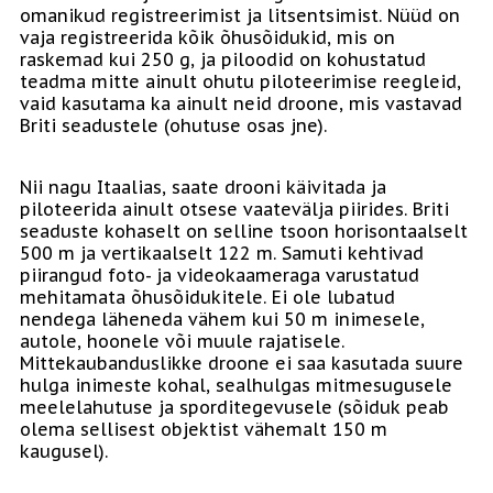
omanikud registreerimist ja litsentsimist. Nüüd on
vaja registreerida kõik õhusõidukid, mis on
raskemad kui 250 g, ja piloodid on kohustatud
teadma mitte ainult ohutu piloteerimise reegleid,
vaid kasutama ka ainult neid droone, mis vastavad
Briti seadustele (ohutuse osas jne).
Nii nagu Itaalias, saate drooni käivitada ja
piloteerida ainult otsese vaatevälja piirides. Briti
seaduste kohaselt on selline tsoon horisontaalselt
500 m ja vertikaalselt 122 m. Samuti kehtivad
piirangud foto- ja videokaameraga varustatud
mehitamata õhusõidukitele. Ei ole lubatud
nendega läheneda vähem kui 50 m inimesele,
autole, hoonele või muule rajatisele.
Mittekaubanduslikke droone ei saa kasutada suure
hulga inimeste kohal, sealhulgas mitmesugusele
meelelahutuse ja sporditegevusele (sõiduk peab
olema sellisest objektist vähemalt 150 m
kaugusel).