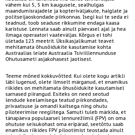
vähem kui 5, 5 km kaugusele, sealhulgas
maandumisrajadele ja kopteriväljakute, haiglate ja
politseijaoskondade piirkonnas. Isegi kui te seda ei
teadnud, toob seaduse rikkumine endaga kaasa
karistuse. Lennata saab ainult päevasel ajal ja hea
ilmaga operaatori vaateväljas. Kõrgus ei tohi
ületada 123 meetrit. Üksikasjalikumat teavet
mehitamata õhusõidukite kasutamise kohta
Austraalias leiate Austraalia Tsiviillennunduse
Ohutusameti asjakohasest jaotisest.
Teeme mõned kokkuvõtted. Kui olete kogu artikli
läbi lugenud, olete ilmselt märganud, et enamikus
riikides on mehitamata õhusõidukite kasutamisel
sarnased piirangud. Esiteks on need seotud
lendude keelamisega teatud piirkondades,
privaatsuse ja omandi kaitsega ning ohutu
piloteerimise reeglitega. Samuti tuleb märkida, et
tänapäeva populaarsel lennurežiimil (FPV) on oma
ohutuse seisukohast oma eripärad, seetõttu saab
enamikus riikides FPV pilootimist teostada ainult