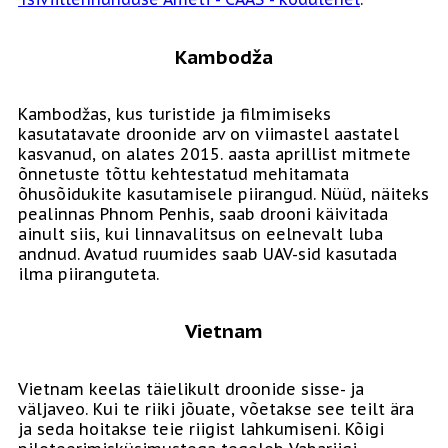
Kambodža
Kambodžas, kus turistide ja filmimiseks
kasutatavate droonide arv on viimastel aastatel
kasvanud, on alates 2015. aasta aprillist mitmete
õnnetuste tõttu kehtestatud mehitamata
õhusõidukite kasutamisele piirangud. Nüüd, näiteks
pealinnas Phnom Penhis, saab drooni käivitada
ainult siis, kui linnavalitsus on eelnevalt luba
andnud. Avatud ruumides saab UAV-sid kasutada
ilma piiranguteta.
Vietnam
Vietnam keelas täielikult droonide sisse- ja
väljaveo. Kui te riiki jõuate, võetakse see teilt ära
ja seda hoitakse teie riigist lahkumiseni. Kõigi