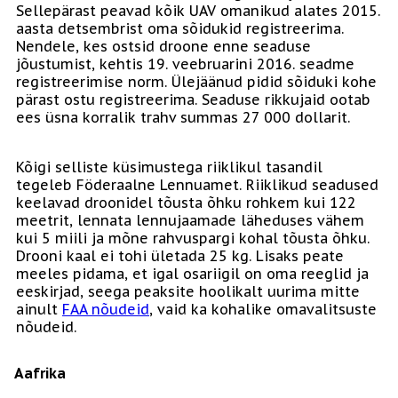
Sellepärast peavad kõik UAV omanikud alates 2015.
aasta detsembrist oma sõidukid registreerima.
Nendele, kes ostsid droone enne seaduse
jõustumist, kehtis 19. veebruarini 2016. seadme
registreerimise norm. Ülejäänud pidid sõiduki kohe
pärast ostu registreerima. Seaduse rikkujaid ootab
ees üsna korralik trahv summas 27 000 dollarit.
Kõigi selliste küsimustega riiklikul tasandil
tegeleb Föderaalne Lennuamet. Riiklikud seadused
keelavad droonidel tõusta õhku rohkem kui 122
meetrit, lennata lennujaamade läheduses vähem
kui 5 miili ja mõne rahvuspargi kohal tõusta õhku.
Drooni kaal ei tohi ületada 25 kg. Lisaks peate
meeles pidama, et igal osariigil on oma reeglid ja
eeskirjad, seega peaksite hoolikalt uurima mitte
ainult
FAA nõudeid
, vaid ka kohalike omavalitsuste
nõudeid.
Aafrika