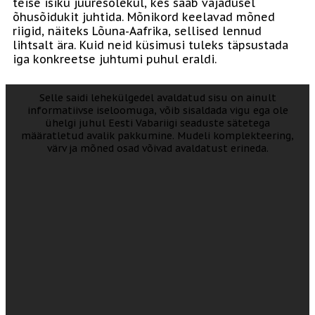
teise isiku juuresolekul, kes saab vajadusel
õhusõidukit juhtida. Mõnikord keelavad mõned
riigid, näiteks Lõuna-Aafrika, sellised lennud
lihtsalt ära. Kuid neid küsimusi tuleks täpsustada
iga konkreetse juhtumi puhul eraldi.
Selle saidi lehekülgedel avaldatud sisu on ainult
informatiivse iseloomuga, võib sisaldada vigu ega ole
ühelgi juhul Eesti Vabariigi seaduste sätetega
määratletud avalik pakkumine. Mudeli komplekteering,
värv ja mõned osad võivad avaldatust erineda.