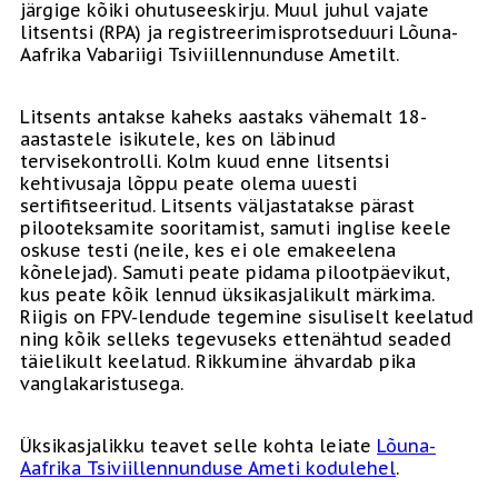
järgige kõiki ohutuseeskirju. Muul juhul vajate
litsentsi (RPA) ja registreerimisprotseduuri Lõuna-
Aafrika Vabariigi Tsiviillennunduse Ametilt.
Litsents antakse kaheks aastaks vähemalt 18-
aastastele isikutele, kes on läbinud
tervisekontrolli. Kolm kuud enne litsentsi
kehtivusaja lõppu peate olema uuesti
sertifitseeritud. Litsents väljastatakse pärast
pilooteksamite sooritamist, samuti inglise keele
oskuse testi (neile, kes ei ole emakeelena
kõnelejad). Samuti peate pidama pilootpäevikut,
kus peate kõik lennud üksikasjalikult märkima.
Riigis on FPV-lendude tegemine sisuliselt keelatud
ning kõik selleks tegevuseks ettenähtud seaded
täielikult keelatud. Rikkumine ähvardab pika
vanglakaristusega.
Üksikasjalikku teavet selle kohta leiate
Lõuna-
Aafrika Tsiviillennunduse Ameti kodulehel
.