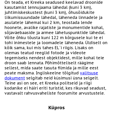
On teada, et Kreeka seadused keelavad droonide
kasutamist lennujaama lähedal (kuni 3 km),
juhtimiskeskustest (kuni 3 km), õhusõidukite
liikumissuundade lähedal, läheneda linnadele ja
asulatele lähemal kui 2 km, teostada lende
hoonete, avalike rajatiste ja monumentide kohal,
sõjaväebaaside ja armee lähetuspunktide lähedal.
Võite õhku tõusta kuni 122 m kõrgusele kui te ei
tohi inimestele ja loomadele läheneda. Üldiselt on
kõik sama, kui mis tahes EL´i riigis. Lisaks on
olemas teatud reeglid fotode ja videote
tegemiseks nendest objektidest, mille kohal teie
droon saab lennata. Põhimõtteliselt räägime
sellest, mida saate tasuta filmida ja mille eest
peate maksma. Ingliskeelne tõlgitud
valitsuse
dokument
selgitab neid küsimusi üsna selgelt.
Teine asi on see, et Kreeka politseid ja riigi
kodanike ei häiri eriti turistid, kes rikuvad seadust,
vastavalt rahvusvaheliste foorumite arvustustele.
Küpros