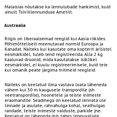
Malaisias nõutakse ka lennulubade hankimist, kuid
ainult Tsiviillennunduse Ametilt.
Austraalia
Riigis on liberaalsemad reeglid kui Aasia riikides.
Põhimõtteliselt meenutavad normid Euroopa ja
Kanadat. Näiteks kui kasutate oma kopterit ärilistel
eesmärkidel, tuleb lend registreerida. Alla 2 kg
kaaluvad droonid, mida kasutatakse isiklikel
eesmärkidel, ei kuulu registreerimisele, kuid teie
kui omanik peate järgima mitmeid reegleid.
Näiteks on keelatud ilma vastava loata läheneda
vähem kui 30 m kaugusele transpordile (sh
veetranspordile), hoonetele ja teiste inimeste
eraomandile. Seadmega on keelatud lennata üle
linnade ja asulate, rahvahulga kohal, sealhulgas
randade, teiste inimeste valduste, parkide jne.
Keelatud on läheneda mis tahes lennuväljale