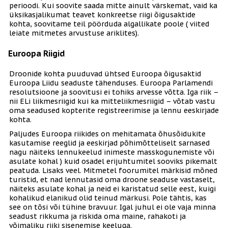
perioodi. Kui soovite saada mitte ainult värskemat, vaid ka
üksikasjalikumat teavet konkreetse riigi õigusaktide
kohta, soovitame teil pöörduda algallikate poole ( viited
leiate mitmetes arvustuse ariklites).
Euroopa Riigid
Droonide kohta puuduvad ühtsed Euroopa õigusaktid
Euroopa Liidu seaduste tähenduses. Euroopa Parlamendi
resolutsioone ja soovitusi ei tohiks arvesse võtta. Iga riik –
nii ELi liikmesriigid kui ka mitteliikmesriigid – võtab vastu
oma seadused kopterite registreerimise ja lennu eeskirjade
kohta.
Paljudes Euroopa riikides on mehitamata õhusõidukite
kasutamise reeglid ja eeskirjad põhimõtteliselt sarnased
nagu näiteks lennukeelud inimeste masskogunemiste või
asulate kohal ) kuid osadel erijuhtumitel sooviks pikemalt
peatuda. Lisaks veel. Mitmetel foorumitel märkisid mõned
turistid, et nad lennutasid oma droone seaduse vastaselt,
näiteks asulate kohal ja neid ei karistatud selle eest, kuigi
kohalikud elanikud olid teinud märkusi. Pole tähtis, kas
see on tõsi või tühine bravuur. Igal juhul ei ole vaja minna
seadust rikkuma ja riskida oma maine, rahakoti ja
võimaliku riiki sisenemise keeluga.