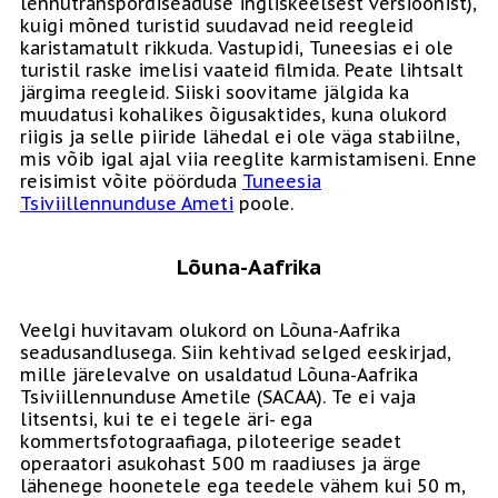
lennutranspordiseaduse ingliskeelsest versioonist),
kuigi mõned turistid suudavad neid reegleid
karistamatult rikkuda. Vastupidi, Tuneesias ei ole
turistil raske imelisi vaateid filmida. Peate lihtsalt
järgima reegleid. Siiski soovitame jälgida ka
muudatusi kohalikes õigusaktides, kuna olukord
riigis ja selle piiride lähedal ei ole väga stabiilne,
mis võib igal ajal viia reeglite karmistamiseni. Enne
reisimist võite pöörduda
Tuneesia
Tsiviillennunduse Ameti
poole.
Lõuna-Aafrika
Veelgi huvitavam olukord on Lõuna-Aafrika
seadusandlusega. Siin kehtivad selged eeskirjad,
mille järelevalve on usaldatud Lõuna-Aafrika
Tsiviillennunduse Ametile (SACAA). Te ei vaja
litsentsi, kui te ei tegele äri- ega
kommertsfotograafiaga, piloteerige seadet
operaatori asukohast 500 m raadiuses ja ärge
lähenege hoonetele ega teedele vähem kui 50 m,