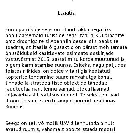
Itaalia
Euroopa riikide seas on olnud pikka aega üks
populaarsemaid turistide seas Itaalia. Kui plaanite
oma drooniga reisi Apenniinidesse, siis peaksite
teadma, et Itaalia õigusaktid on pärast mehitamata
õhusõidukeid käsitlevate esimeste eeskirjade
vastuvõtmist 2013. aastal mitu korda muutunud ja
pigem karmistamise suunas. Esiteks, nagu paljudes
teistes riikides, on dolce vita riigis keelatud
kopterite lendamine suure rahvahulga kohal,
linnade ja strateegiliste objektide lähedal:
raudteejaamad, lennujaamad, elektrijaamad,
sõjaväebaasid, valitsushooned. Teiseks kehtivad
droonide suhtes eriti ranged normid pealinnas
Roomas.
Seega on teil võimalik UAV-d lennutada ainult
avatud ruumis, vähemalt poolteistsada meetri