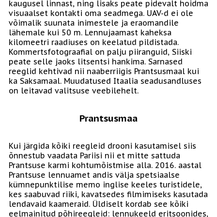
kaugusel linnast, ning lisaks peate pidevalt hoidma
visuaalset kontakti oma seadmega. UAV-d ei ole
võimalik suunata inimestele ja eraomandile
lähemale kui 50 m. Lennujaamast kaheksa
kilomeetri raadiuses on keelatud pildistada.
Kommertsfotograafial on palju piiranguid, Siiski
peate selle jaoks litsentsi hankima. Sarnased
reeglid kehtivad nii naaberriigis Prantsusmaal kui
ka Saksamaal. Muudatused Itaalia seadusandluses
on leitavad valitsuse veebilehelt.
Prantsusmaa
Kui järgida kõiki reegleid drooni kasutamisel siis
õnnestub vaadata Pariisi nii et mitte sattuda
Prantsuse karmi kohtumõistmise alla. 2016. aastal
Prantsuse lennuamet andis välja spetsiaalse
kümnepunktilise memo inglise keeles turistidele,
kes saabuvad riiki, kavatsedes filmimiseks kasutada
lendavaid kaameraid. Üldiselt kordab see kõiki
eelmainitud põhireegleid: lennukeeld eritsoonides,