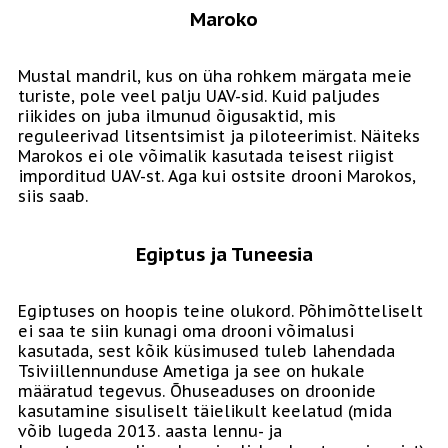
Maroko
Mustal mandril, kus on üha rohkem märgata meie
turiste, pole veel palju UAV-sid. Kuid paljudes
riikides on juba ilmunud õigusaktid, mis
reguleerivad litsentsimist ja piloteerimist. Näiteks
Marokos ei ole võimalik kasutada teisest riigist
imporditud UAV-st. Aga kui ostsite drooni Marokos,
siis saab.
Egiptus ja Tuneesia
Egiptuses on hoopis teine olukord. Põhimõtteliselt
ei saa te siin kunagi oma drooni võimalusi
kasutada, sest kõik küsimused tuleb lahendada
Tsiviillennunduse Ametiga ja see on hukale
määratud tegevus. Õhuseaduses on droonide
kasutamine sisuliselt täielikult keelatud (mida
võib lugeda 2013. aasta lennu- ja