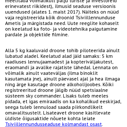
meelitada võimalikult palju turiste ja investoreid
erinevatest riikidest), ilmusid seaduse versioonis
uuendused (alates 1. maist 2017). Näiteks on nüüd
vaja registreerida kõik droonid Tsiviillennunduse
Ametis ja märgistada need. Uute reeglite kohaselt
on keelatud ka foto- ja videotehnika paigutamine
pardale ja objektide filmine.
Alla 5 kg kaaluvaid droone tohib piloteerida ainult
lubatud aladel. Keelatud alad jäid samaks: 5 km
raadiuses lennujaamadest ja kopteriväljakutest,
eraomandi ja avalike rajatiste lähedal. Lennata on
võimalik ainult vaateväljas (ilma binoklit
kasutamata jne), ainult päevasel ajal ja hea ilmaga
ning ärge kasutage droone alkoholijoobes. Kõiki
registreeritud droone jälgib nüüd spetsiaalne
süsteem sky commander. Lisaks tuleb meeles
pidada, et igas emiraadis on ka kohalikud eeskirjad,
seega tuleb lennuload saada piirkondlikelt
omavalitsustelt. Lisateavet droone käsitlevate
üldiste õigusaktide nõuete kohta leiate
Tsiviillennundusseaduse kolmandast osast
.