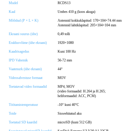
Mudel
RCDS13
Kaal
Umbes 410 g (koos akuga)
Mõõdud (P × L × K)
Antennid kokkuklapitud: 170×104×74.44 mm
Antennid lahtiklapitud: 205×104×104 mm
Ekraani suurus (ühe)
0,49 tolli
Eraldusvõime (ühe ekraani)
1920×1080
Kaadrisagedus
Kuni 100 Hz
IPD Vahemik
56-72 mm
Vaatenurk (ühe ekraani)
44°
Videosalvestuse formaat
MOV
Toetatavad video formaadid
MP4, MOV
(video formaadid: H.264 ja H.265;
heliformaadid: ACC, PCM)
Töötamistemperatuur
-10° kuni 40°C
Toide
Sisseehitatud aku
Toetatud SD kaardid
microSD (kuni 512 GB)