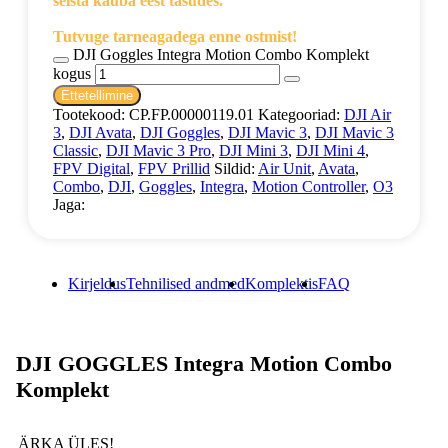
seista kauba eest tasudes.
Tutvuge tarneagadega enne ostmist!
DJI Goggles Integra Motion Combo Komplekt
kogus
Ettetellimine
Tootekood:
CP.FP.00000119.01
Kategooriad:
DJI Air
3
,
DJI Avata
,
DJI Goggles
,
DJI Mavic 3
,
DJI Mavic 3
Classic
,
DJI Mavic 3 Pro
,
DJI Mini 3
,
DJI Mini 4
,
FPV Digital
,
FPV Prillid
Sildid:
Air Unit
,
Avata
,
Combo
,
DJI
,
Goggles
,
Integra
,
Motion Controller
,
O3
Jaga:
Kirjeldus
Tehnilised andmed
Komplektis
FAQ
DJI GOGGLES Integra Motion Combo
Komplekt
ÄRKA ÜLES!