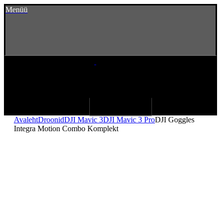
Menüü
Avaleht
Droonid
DJI Mavic 3
DJI Mavic 3 Pro
DJI Goggles
Integra Motion Combo Komplekt