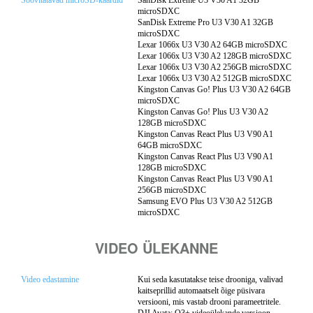
Soovitatavad microSD-kaardid
SanDisk Extreme U3 V30 A1 32GB
microSDXC
SanDisk Extreme Pro U3 V30 A1 32GB
microSDXC
Lexar 1066x U3 V30 A2 64GB microSDXC
Lexar 1066x U3 V30 A2 128GB microSDXC
Lexar 1066x U3 V30 A2 256GB microSDXC
Lexar 1066x U3 V30 A2 512GB microSDXC
Kingston Canvas Go! Plus U3 V30 A2 64GB
microSDXC
Kingston Canvas Go! Plus U3 V30 A2
128GB microSDXC
Kingston Canvas React Plus U3 V90 A1
64GB microSDXC
Kingston Canvas React Plus U3 V90 A1
128GB microSDXC
Kingston Canvas React Plus U3 V90 A1
256GB microSDXC
Samsung EVO Plus U3 V30 A2 512GB
microSDXC
VIDEO ÜLEKANNE
Video edastamine
Kui seda kasutatakse teise drooniga, valivad
kaitseprillid automaatselt õige püsivara
versiooni, mis vastab drooni parameetritele.