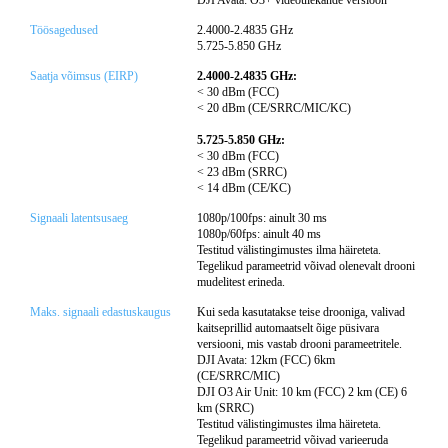
DJI Avata: O3+ videoülekande versioon
Töösagedused
2.4000-2.4835 GHz
5.725-5.850 GHz
Saatja võimsus (EIRP)
2.4000-2.4835 GHz:
< 30 dBm (FCC)
< 20 dBm (CE/SRRC/MIC/KC)
5.725-5.850 GHz:
< 30 dBm (FCC)
< 23 dBm (SRRC)
< 14 dBm (CE/KC)
Signaali latentsusaeg
1080p/100fps: ainult 30 ms
1080p/60fps: ainult 40 ms
Testitud välistingimustes ilma häireteta.
Tegelikud parameetrid võivad olenevalt drooni
mudelitest erineda.
Maks. signaali edastuskaugus
Kui seda kasutatakse teise drooniga, valivad
kaitseprillid automaatselt õige püsivara
versiooni, mis vastab drooni parameetritele.
DJI Avata: 12km (FCC) 6km
(CE/SRRC/MIC)
DJI O3 Air Unit: 10 km (FCC) 2 km (CE) 6
km (SRRC)
Testitud välistingimustes ilma häireteta.
Tegelikud parameetrid võivad varieeruda