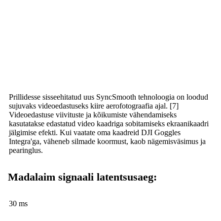
Prillidesse sisseehitatud uus SyncSmooth tehnoloogia on loodud
sujuvaks videoedastuseks kiire aerofotograafia ajal. [7]
Videoedastuse viivituste ja kõikumiste vähendamiseks
kasutatakse edastatud video kaadriga sobitamiseks ekraanikaadri
jälgimise efekti. Kui vaatate oma kaadreid DJI Goggles
Integra'ga, väheneb silmade koormust, kaob nägemisväsimus ja
pearinglus.
Madalaim signaali latentsusaeg:
30 ms