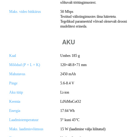
sõltuvalt töötingimustest.
Maks. video bitikiirus
50 Mbps
Testitud välistingimustes ilma häireteta.
Tegelikud parameetrid võivad olenevalt drooni
mudelitest erineda.
AKU
Kaal
Umbes 185 g
Mõõdud (P × L × K)
120×48.8×71 mm
Mahutavus
2450 mAh
Pinge
5.6-8.4 V
Aku tüüp
Li-ion
Keemia
LiNiMnCoO2
Energia
17.64 Wh
Laadmistemperatuur
5° kuni 45°C
Maks. laadimisvõimsus
15 W (laadimine välja lülitatud)