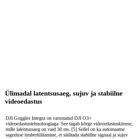
Ülimadal latentsusaeg, sujuv ja stabiilne
videoedastus
DJI Goggles Integra on varustatud DJI O3+
videoedastustehnoloogiaga. See tagab kõrge videoedastuskiiruse,
mille latentsusaeg on vaid 30 ms. [5] Sellel on ka automaatne
sageduse ümberlülitamine, et säilitada stabiilne signaal ja sujuv