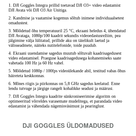
1. DJI Goggles Integra prillid toetavad DJI O3+ video edastamist
DJI Avata või DJI O3 Air Unitiga.
2. Kandmise ja vaatamise kogemus sõltub inimese individuaalsetest
omadustest.
3. Mõõdetud õhu temperatuuril 25 °C, ekraani heledus 4, ühendatud
DJI Avataga, 1080p/100 kaadrit sekundis videoedastusrežiim, pea
jälgimine välja lülitatud, prillide aku on täielikult laetud ja
välisseadmete, näiteks nutitelefonide, toide puudub.
4. Ekraani uuendamise sagedus muutub sõltuvalt kaadrisagedusest
video edastamisel. Praeguse kaadrisagedusega kohanemiseks saate
vahetada 100 Hz ja 60 Hz vahel.
5. Mõõdetud 1080p / 100fps videoülekande abil, testitud vabas õhus
häireteta keskkonnas.
6. Mõnes riigis ja piirkonnas on 5,8 GHz sagedus keelatud. Enne
lendu tutvuge ja järgige rangelt kohalikke seadusi ja määrusi.
7. DJI Goggles Integra kaadrite sünkroniseerimise algoritm on
optimeeritud võrreldes varasemate mudelitega, et parandada video
edastamist ja vähendada nägemisväsimust ja pearinglust.
DJI GOGGLES ÜLDOMADUSED