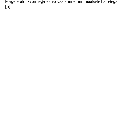
kõrge eraldusvõimega video vaatamine minimaalsete häiretega.
[6]