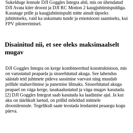
Sukelduge lennule DJI Goggles Integra abil, mis on ühendatud
DJI Avata kiire drooni ja DJI RC Motion 2 kaugjuhtimispuldiga.
Kasutage prille ja kaugjuhtimispulti mitte ainult täpseks
juhtimiseks, vaid ka uskumatu tunde ja emotsiooni saamiseks, kui
FPV piloteerimisel.
Disainitud nii, et see oleks maksimaalselt
mugav
DJI Goggles Integra on kerge kombineeritud konstruktsioon, mis
on varustatud peapaela ja sisseehitatud akuga. See lahendus
säästab teid juhtmete pideva sassimise vaevast ning muudab
prillide mahavõtmise ja panemise lihtsaks. Sisseehitatud akuga
peapael on väga kerge, tasakaalustatud ja väga mugav kasutada.
[2] DJI Goggles Integrat saab kasutada ka laadimise ajal. Ja kui
aku on täielikult laetud, on prillid mõeldud mitmele
droonilennule. Tegelikult saate teostada lendamist peaaegu kogu
päeva.