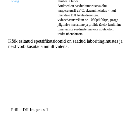
Tööaeg
Umbes 2 tundi
Andmed on saadud ümbritseva õhu
temperatuuril 25°C, ekraani heledus 4, kui
ühendate DJI Avata drooniga,
videoedastusrežiim on 1080p/100fps, peaga
jälgimise keelamine ja prillide täielik laadimine
ilma väliste seadmete, näiteks nutitelefoni
toidet ühendamata.
Kõik esitatud spetsifikatsioonid on saadud laboritingimustes ja
neid võib kasutada ainult viitena.
Prillid DJI Integra × 1