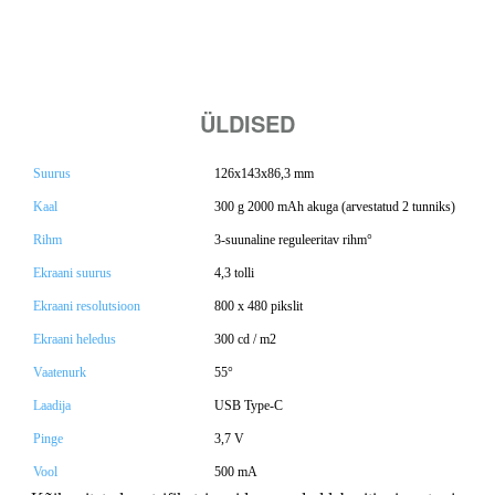
ÜLDISED
Suurus
126x143x86,3 mm
Kaal
300 g 2000 mAh akuga (arvestatud 2 tunniks)
Rihm
3-suunaline reguleeritav rihm°
Ekraani suurus
4,3 tolli
Ekraani resolutsioon
800 x 480 pikslit
Ekraani heledus
300 cd / m2
Vaatenurk
55°
Laadija
USB Type-C
Pinge
3,7 V
Vool
500 mA