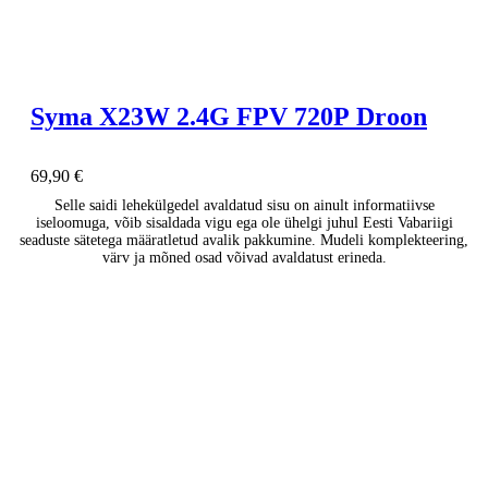
Syma X23W 2.4G FPV 720P Droon
69,90
€
Selle saidi lehekülgedel avaldatud sisu on ainult informatiivse
iseloomuga, võib sisaldada vigu ega ole ühelgi juhul Eesti Vabariigi
seaduste sätetega määratletud avalik pakkumine. Mudeli komplekteering,
värv ja mõned osad võivad avaldatust erineda.