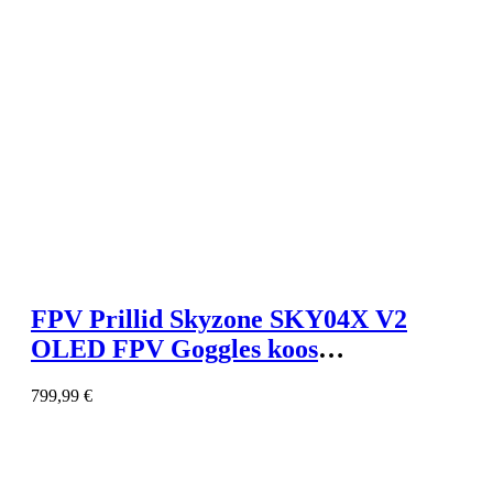
FPV Prillid Skyzone SKY04X V2
OLED FPV Goggles koos
vastuvõtjaga
799,99
€