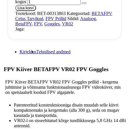
kogus
Lisa korvi
Tootekood:
BET-00313863
Kategooriad:
BETAFPV
Cetus Tarvikud
,
FPV Prillid
Sildid:
Analoog
,
BetaFPV
,
FPV
,
Goggles
,
VR02
Jaga:
Kirjeldus
Tehnilised andmed
FPV Kiiver BETAFPV VR02 FPV Goggles
FPV Kiiver BETAFPV VR02 FPV Goggles prillid - kergema
juhtimise ja võimsama funktsionaalsusega FPV videokiiver, mis
on spetsiaalselt loodud FPV algajatele.
Patenteeritud konstruktsiooniga disain muudab selle kiivri
kompaktsemaks ja kergemaks (alla 300 g), seda on mugav
kasutada ja transportida.
VR02-l on sisseehitatud kõrge tundlikkusega 5,8 GHz 14 dBi
antennid.