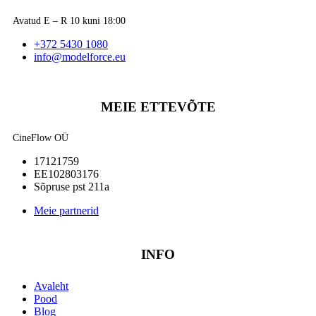
Avatud E – R 10 kuni 18:00
+372 5430 1080
info@modelforce.eu
MEIE ETTEVÕTE
CineFlow OÜ
17121759
EE102803176
Sõpruse pst 211a
Meie partnerid
INFO
Avaleht
Pood
Blog