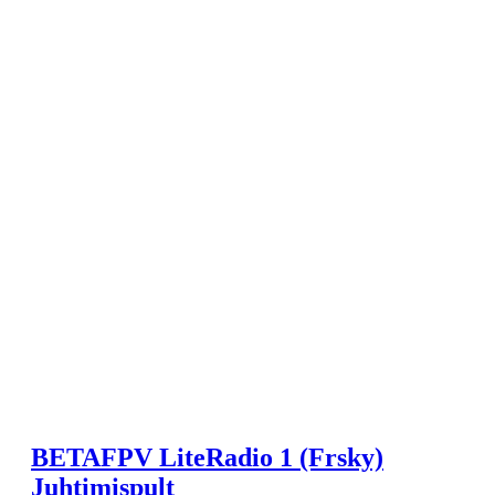
BETAFPV LiteRadio 1 (Frsky)
Juhtimispult