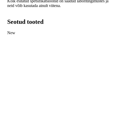
Kõik esitatud spetsifikatsioonid on saadud laboritingimustes ja
neid võib kasutada ainult viitena.
Seotud tooted
New