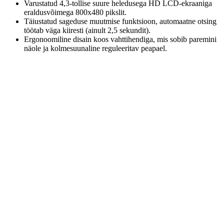
Varustatud 4,3-tollise suure heledusega HD LCD-ekraaniga
eraldusvõimega 800x480 pikslit.
Täiustatud sageduse muutmise funktsioon, automaatne otsing
töötab väga kiiresti (ainult 2,5 sekundit).
Ergonoomiline disain koos vahttihendiga, mis sobib paremini
näole ja kolmesuunaline reguleeritav peapael.