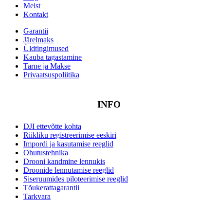
Meist
Kontakt
Garantii
Järelmaks
Üldtingimused
Kauba tagastamine
Tarne ja Makse
Privaatsuspoliitika
INFO
DJI ettevõtte kohta
Riikliku registreerimise eeskiri
Impordi ja kasutamise reeglid
Ohutustehnika
Drooni kandmine lennukis
Droonide lennutamise reeglid
Siseruumides piloteerimise reeglid
Tõukerattagarantii
Tarkvara