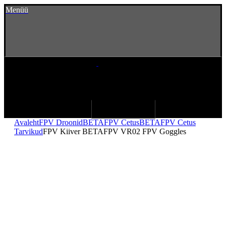
Menüü
Avaleht
FPV Droonid
BETAFPV Cetus
BETAFPV Cetus
Tarvikud
FPV Kiiver BETAFPV VR02 FPV Goggles