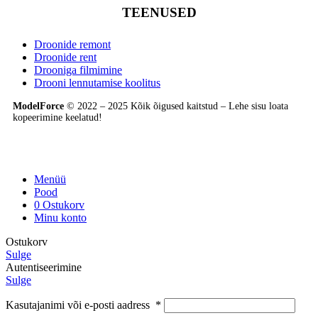
TEENUSED
Droonide remont
Droonide rent
Drooniga filmimine
Drooni lennutamise koolitus
ModelForce
© 2022 – 2025 Kõik õigused kaitstud – Lehe sisu loata
kopeerimine keelatud!
Menüü
Pood
0
Ostukorv
Minu konto
Ostukorv
Sulge
Autentiseerimine
Sulge
Kasutajanimi või e-posti aadress
*