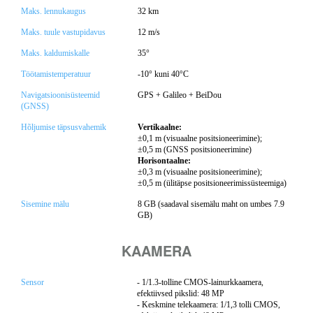
Maks. lennukaugus
32 km
Maks. tuule vastupidavus
12 m/s
Maks. kaldumiskalle
35°
Töötamistemperatuur
-10° kuni 40°C
Navigatsioonisüsteemid
GPS + Galileo + BeiDou
(GNSS)
Hõljumise täpsusvahemik
Vertikaalne:
±0,1 m (visuaalne positsioneerimine);
±0,5 m (GNSS positsioneerimine)
Horisontaalne:
±0,3 m (visuaalne positsioneerimine);
±0,5 m (ülitäpse positsioneerimissüsteemiga)
Sisemine mälu
8 GB (saadaval sisemälu maht on umbes 7.9
GB)
KAAMERA
Sensor
- 1/1.3-tolline CMOS-lainurkkaamera,
efektiivsed pikslid: 48 MP
- Keskmine telekaamera: 1/1,3 tolli CMOS,