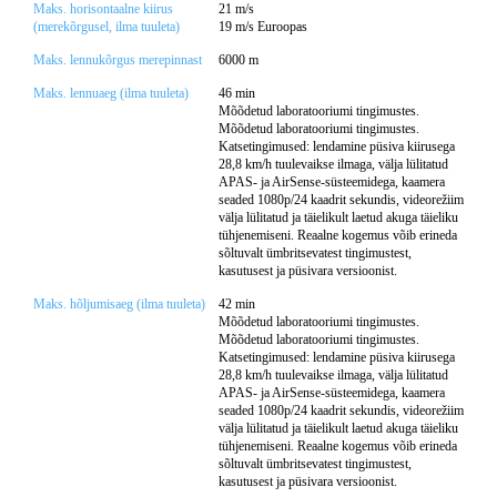
Maks. horisontaalne kiirus
21 m/s
(merekõrgusel, ilma tuuleta)
19 m/s Euroopas
Maks. lennukõrgus merepinnast
6000 m
Maks. lennuaeg (ilma tuuleta)
46 min
Mõõdetud laboratooriumi tingimustes.
Mõõdetud laboratooriumi tingimustes.
Katsetingimused: lendamine püsiva kiirusega
28,8 km/h tuulevaikse ilmaga, välja lülitatud
APAS- ja AirSense-süsteemidega, kaamera
seaded 1080p/24 kaadrit sekundis, videorežiim
välja lülitatud ja täielikult laetud akuga täieliku
tühjenemiseni. Reaalne kogemus võib erineda
sõltuvalt ümbritsevatest tingimustest,
kasutusest ja püsivara versioonist.
Maks. hõljumisaeg (ilma tuuleta)
42 min
Mõõdetud laboratooriumi tingimustes.
Mõõdetud laboratooriumi tingimustes.
Katsetingimused: lendamine püsiva kiirusega
28,8 km/h tuulevaikse ilmaga, välja lülitatud
APAS- ja AirSense-süsteemidega, kaamera
seaded 1080p/24 kaadrit sekundis, videorežiim
välja lülitatud ja täielikult laetud akuga täieliku
tühjenemiseni. Reaalne kogemus võib erineda
sõltuvalt ümbritsevatest tingimustest,
kasutusest ja püsivara versioonist.