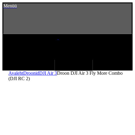
Menüü
Avaleht
Droonid
DJI Air 3
Droon DJI Air 3 Fly More Combo
(DJI RC 2)