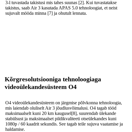
3-l tuvastada takistusi mis tahes suunas [2]. Kui tuvastatakse
takistus, saab Air 3 kasutada APAS 5.0 tehnoloogiat, et neist
sujuvalt mööda minna [7] ja ohutult lennata.
Kõrgresolutsiooniga tehnoloogiaga
videoülekandesüsteem O4
O4 videoülekandesüsteem on järgmise põlvkonna tehnoloogia,
mis laiendab oluliselt Air 3 jõudlusvõimalusi. O4 tagab tööd
maksimaalselt kuni 20 km kaugusel[8], suurendab ülekande
stabiilsust ja maksimaalset pildikvaliteeti otseülekandes kuni
1080p / 60 kaadrit sekundis. See tagab teile sujuva vaatamise ja
haldamise.