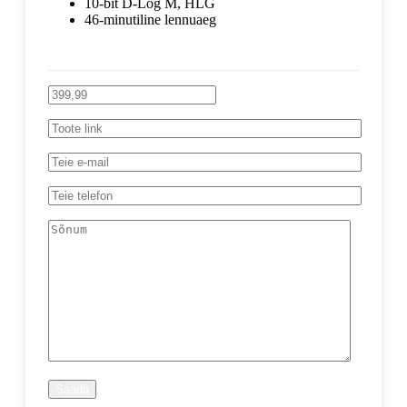
10-bit D-Log M, HLG
46-minutiline lennuaeg