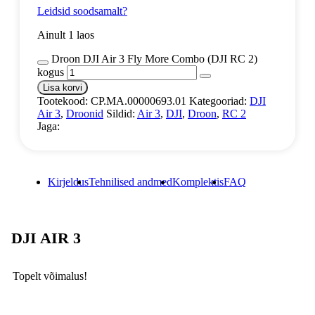
Leidsid soodsamalt?
Ainult 1 laos
Droon DJI Air 3 Fly More Combo (DJI RC 2)
kogus
Lisa korvi
Tootekood:
CP.MA.00000693.01
Kategooriad:
DJI
Air 3
,
Droonid
Sildid:
Air 3
,
DJI
,
Droon
,
RC 2
Jaga:
Kirjeldus
Tehnilised andmed
Komplektis
FAQ
DJI AIR 3
Topelt võimalus!