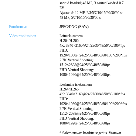
säritud kaadrid; 48 MP, 3 säritud kaadrid 0.7
EV
Ajastatud: 12 MP, 2/3/5/7/10/15/20/30/60 s;
48 MP, 5/7/10/15/20/30/60 s
Fotoformaat
JPEG/DNG (RAW)
Video resolutsioon
Lainurkkaamera
H.264/H.265
4K: 3840×2160@24/25/30/48/50/60/100*fps
FHD:
1920×1080@24/25/30/48/50/60/100*/200*fps
2.7K Vertical Shooting:
1512×2688@24/25/30/48/50/60fps
FHD Vertical Shooting:
1080×1920@24/25/30/48/50/60fps
Keskmine telekaamera
H.264/H.265
4K: 3840×2160@24/25/30/48/50/60/100*fps
FHD:
1920×1080@24/25/30/48/50/60/100*/200*fps
2.7K Vertical Shooting:
1512×2688@24/25/30/48/50/60fps
FHD Vertical Shooting:
1080×1920@24/25/30/48/50/60fps
* Salvestatavate kaadrite sagedus. Vastavat