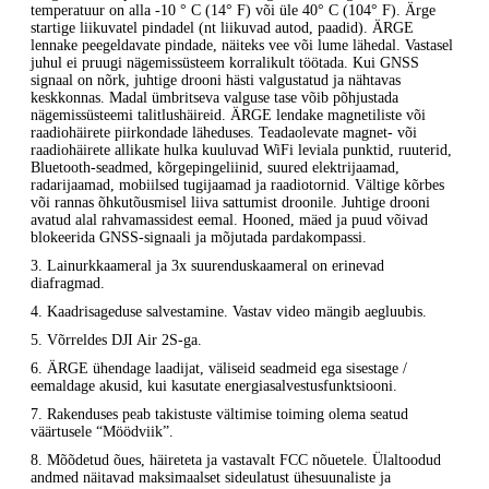
temperatuur on alla -10 ° C (14° F) või üle 40° C (104° F). Ärge
startige liikuvatel pindadel (nt liikuvad autod, paadid). ÄRGE
lennake peegeldavate pindade, näiteks vee või lume lähedal. Vastasel
juhul ei pruugi nägemissüsteem korralikult töötada. Kui GNSS
signaal on nõrk, juhtige drooni hästi valgustatud ja nähtavas
keskkonnas. Madal ümbritseva valguse tase võib põhjustada
nägemissüsteemi talitlushäireid. ÄRGE lendake magnetiliste või
raadiohäirete piirkondade läheduses. Teadaolevate magnet- või
raadiohäirete allikate hulka kuuluvad WiFi leviala punktid, ruuterid,
Bluetooth-seadmed, kõrgepingeliinid, suured elektrijaamad,
radarijaamad, mobiilsed tugijaamad ja raadiotornid. Vältige kõrbes
või rannas õhkutõusmisel liiva sattumist droonile. Juhtige drooni
avatud alal rahvamassidest eemal. Hooned, mäed ja puud võivad
blokeerida GNSS-signaali ja mõjutada pardakompassi.
3. Lainurkkaameral ja 3x suurenduskaameral on erinevad
diafragmad.
4. Kaadrisageduse salvestamine. Vastav video mängib aegluubis.
5. Võrreldes DJI Air 2S-ga.
6. ÄRGE ühendage laadijat, väliseid seadmeid ega sisestage /
eemaldage akusid, kui kasutate energiasalvestusfunktsiooni.
7. Rakenduses peab takistuste vältimise toiming olema seatud
väärtusele “Möödviik”.
8. Mõõdetud õues, häireteta ja vastavalt FCC nõuetele. Ülaltoodud
andmed näitavad maksimaalset sideulatust ühesuunaliste ja