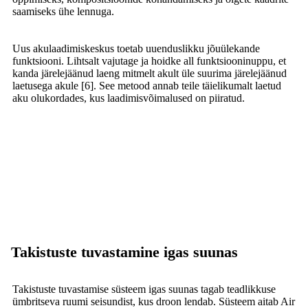
saamiseks ühe lennuga.
Uus akulaadimiskeskus toetab uuenduslikku jõuülekande
funktsiooni. Lihtsalt vajutage ja hoidke all funktsiooninuppu, et
kanda järelejäänud laeng mitmelt akult üle suurima järelejäänud
laetusega akule [6]. See metood annab teile täielikumalt laetud
aku olukordades, kus laadimisvõimalused on piiratud.
Takistuste tuvastamine igas suunas
Takistuste tuvastamise süsteem igas suunas tagab teadlikkuse
ümbritseva ruumi seisundist, kus droon lendab. Süsteem aitab Air