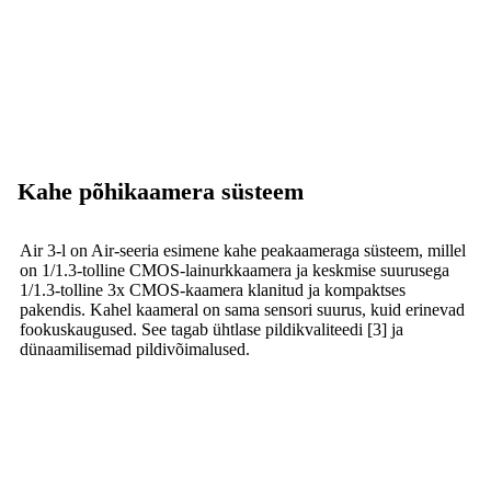
Kahe põhikaamera süsteem
Air 3-l on Air-seeria esimene kahe peakaameraga süsteem, millel
on 1/1.3-tolline CMOS-lainurkkaamera ja keskmise suurusega
1/1.3-tolline 3x CMOS-kaamera klanitud ja kompaktses
pakendis. Kahel kaameral on sama sensori suurus, kuid erinevad
fookuskaugused. See tagab ühtlase pildikvaliteedi [3] ja
dünaamilisemad pildivõimalused.