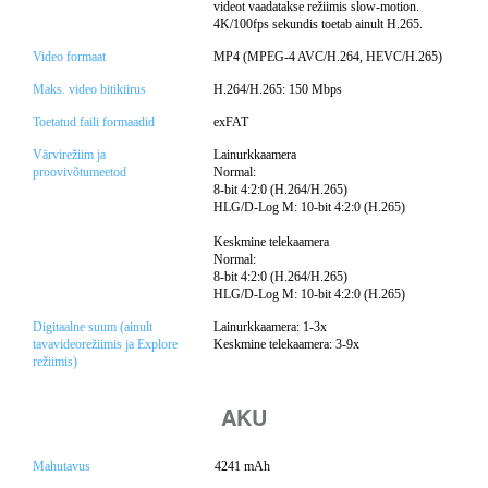
videot vaadatakse režiimis slow-motion.
4K/100fps sekundis toetab ainult H.265.
Video formaat
MP4 (MPEG-4 AVC/H.264, HEVC/H.265)
Maks. video bitikiirus
H.264/H.265: 150 Mbps
Toetatud faili formaadid
exFAT
Värvirežiim ja
Lainurkkaamera
proovivõtumeetod
Normal:
8-bit 4:2:0 (H.264/H.265)
HLG/D-Log M: 10-bit 4:2:0 (H.265)
Keskmine telekaamera
Normal:
8-bit 4:2:0 (H.264/H.265)
HLG/D-Log M: 10-bit 4:2:0 (H.265)
Digitaalne suum (ainult
Lainurkkaamera: 1-3x
tavavideorežiimis ja Explore
Keskmine telekaamera: 3-9x
režiimis)
AKU
Mahutavus
4241 mAh