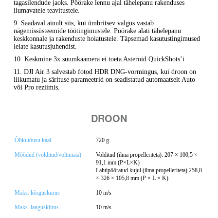
tagasilendude jaoks. Pöörake lennu ajal tähelepanu rakenduses
ilumavatele teavitustele.
9. Saadaval ainult siis, kui ümbritsev valgus vastab
nägemissüsteemide töötingimustele. Pöörake alati tähelepanu
keskkonnale ja rakenduste hoiatustele. Täpsemad kasutustingimused
leiate kasutusjuhendist.
10. Keskmine 3x suumkaamera ei toeta Asteroid QuickShots’i.
11. DJI Air 3 salvestab fotod HDR DNG-vormingus, kui droon on
liikumatu ja särituse parameetrid on seadistatud automaatselt Auto
või Pro reziimis.
DROON
Õhkutõusu kaal
720 g
Mõõdud (volditud/voltimata)
Volditud (ilma propelleriteta): 207 × 100,5 ×
91,1 mm (P×L×K)
Lahtipööratud kujul (ilma propelleriteta) 258,8
× 326 × 105,8 mm (P × L × K)
Maks. kõrguskiirus
10 m/s
Maks. languskiirus
10 m/s