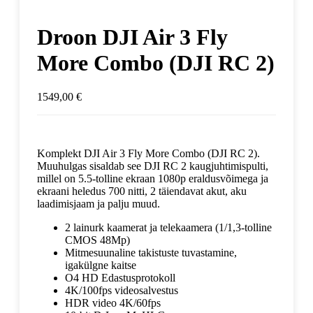
Droon DJI Air 3 Fly
More Combo (DJI RC 2)
1549,00
€
Komplekt DJI Air 3 Fly More Combo (DJI RC 2).
Muuhulgas sisaldab see DJI RC 2 kaugjuhtimispulti,
millel on 5.5-tolline ekraan 1080p eraldusvõimega ja
ekraani heledus 700 nitti, 2 täiendavat akut, aku
laadimisjaam ja palju muud.
2 lainurk kaamerat ja telekaamera (1/1,3-tolline
CMOS 48Mp)
Mitmesuunaline takistuste tuvastamine,
igakülgne kaitse
O4 HD Edastusprotokoll
4K/100fps videosalvestus
HDR video 4K/60fps