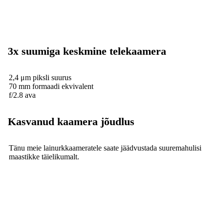
3x suumiga keskmine telekaamera
2,4 μm piksli suurus
70 mm formaadi ekvivalent
f/2.8 ava
Kasvanud kaamera jõudlus
Tänu meie lainurkkaameratele saate jäädvustada suuremahulisi
maastikke täielikumalt.