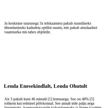
Ja keskmise suurusega 3x telekaamera pakub ruumiliseks
tihendamiseks kadudeta optilist suumi, mis pakub ainulaadset
vaatenurka mis tahes objektile.
Lenda Enesekindlalt, Lenda Ohutult
Air 3 pakub kuni 46 minutit [1] lennuaega. See on 48% [5]
rohkem kui eelmisel põlvkonnal. See annab teile palju aega
õppimiseks, kompositsioonide kohandamiseks ja õigete kaadrite