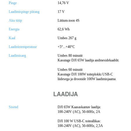
Pinge
14,76 V
Laadimispinge piirang
17 V
Aku tüüp
Liitium-ioon 4S
Energia
62,6 Wh
Kaal
Umbes 267 g
Laadmistemperatuur
+5°...+40°C
Laadimisaeg
Umbes 80 minutit
Kasutage DJI 65W laadija andmesidekaablit.
Umbes 60 minutit
Kasutage DJI 100W toiteplokki USB-C
liidesega ja droonide 100W laadimisjaama.
LAADIJA
Sisend
DJI 65W Kaasaskantav laadija:
100-240V (AC), 50-60Hz, 2A
DJI 100 W USB-C toiteallikas:
100-240V (AC), 50-60Hz, 2,5A