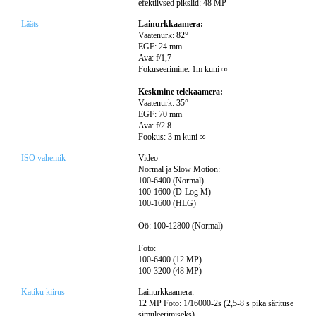
efektiivsed pikslid: 48 MP
Lääts
Lainurkkaamera:
Vaatenurk: 82°
EGF: 24 mm
Ava: f/1,7
Fokuseerimine: 1m kuni ∞
Keskmine telekaamera:
Vaatenurk: 35°
EGF: 70 mm
Ava: f/2.8
Fookus: 3 m kuni ∞
ISO vahemik
Video
Normal ja Slow Motion:
100-6400 (Normal)
100-1600 (D-Log M)
100-1600 (HLG)
Öö: 100-12800 (Normal)
Foto:
100-6400 (12 MP)
100-3200 (48 MP)
Katiku kiirus
Lainurkkaamera:
12 MP Foto: 1/16000-2s (2,5-8 s pika särituse
simuleerimiseks)