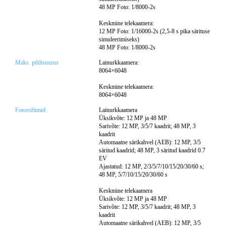
48 MP Foto: 1/8000-2s
Keskmine telekaamera:
12 MP Foto: 1/16000-2s (2,5-8 s pika särituse
simuleerimiseks)
48 MP Foto: 1/8000-2s
Maks. pildisuurus
Lainurkkaamera:
8064×6048
Keskmine telekaamera:
8064×6048
Fotorežiimid
Lainurkkaamera
Üksikvõte: 12 MP ja 48 MP
Sarivõte: 12 MP, 3/5/7 kaadrit; 48 MP, 3
kaadrit
Automaatne särikahvel (AEB): 12 MP, 3/5
säritud kaadrid; 48 MP, 3 säritud kaadrid 0.7
EV
Ajastatud: 12 MP, 2/3/5/7/10/15/20/30/60 s;
48 MP, 5/7/10/15/20/30/60 s
Keskmine telekaamera
Üksikvõte: 12 MP ja 48 MP
Sarivõte: 12 MP, 3/5/7 kaadrit; 48 MP, 3
kaadrit
Automaatne särikahvel (AEB): 12 MP, 3/5