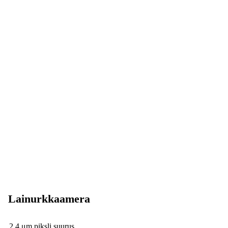
Lainurkkaamera
2,4 μm piksli suurus