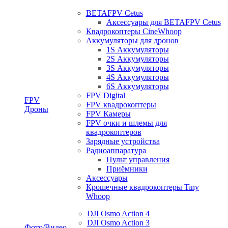
BETAFPV Cetus
Аксессуары для BETAFPV Cetus
Квадрокоптеры CineWhoop
Аккумуляторы для дронов
1S Аккумуляторы
2S Аккумуляторы
3S Аккумуляторы
4S Аккумуляторы
6S Аккумуляторы
FPV Digital
FPV
FPV квадрокоптеры
Дроны
FPV Камеры
FPV очки и шлемы для
квадрокоптеров
Зарядные устройства
Радиоаппаратура
Пульт управления
Приёмники
Аксессуары
Крошечные квадрокоптеры Tiny
Whoop
DJI Osmo Action 4
DJI Osmo Action 3
Фото/Видео