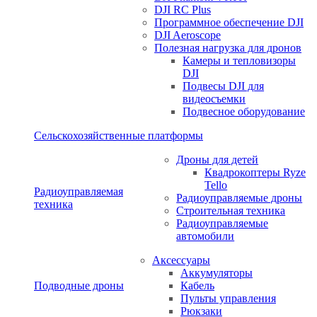
DJI RC Plus
Программное обеспечение DJI
DJI Aeroscope
Полезная нагрузка для дронов
Камеры и тепловизоры
DJI
Подвесы DJI для
видеосъемки
Подвесное оборудование
Сельскохозяйственные платформы
Дроны для детей
Квадрокоптеры Ryze
Tello
Радиоуправляемая
Радиоуправляемые дроны
техника
Строительная техника
Радиоуправляемые
автомобили
Аксессуары
Аккумуляторы
Подводные дроны
Кабель
Пульты управления
Рюкзаки