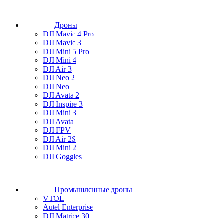
Дроны
DJI Mavic 4 Pro
DJI Mavic 3
DJI Mini 5 Pro
DJI Mini 4
DJI Air 3
DJI Neo 2
DJI Neo
DJI Avata 2
DJI Inspire 3
DJI Mini 3
DJI Avata
DJI FPV
DJI Air 2S
DJI Mini 2
DJI Goggles
Промышленные дроны
VTOL
Autel Enterprise
DJI Matrice 30