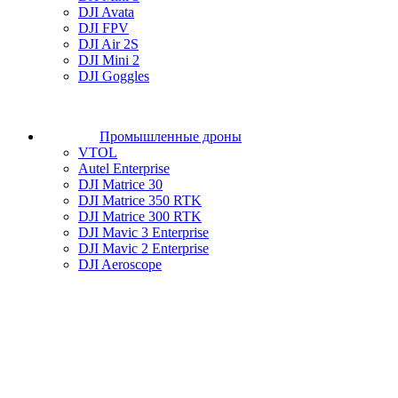
DJI Avata
DJI FPV
DJI Air 2S
DJI Mini 2
DJI Goggles
Промышленные дроны
VTOL
Autel Enterprise
DJI Matrice 30
DJI Matrice 350 RTK
DJI Matrice 300 RTK
DJI Mavic 3 Enterprise
DJI Mavic 2 Enterprise
DJI Aeroscope