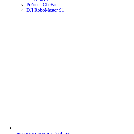
Роботы ClicBot
DJI RoboMaster S1
Зарядные станции EcoFlow