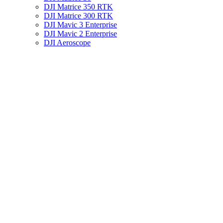
DJI Matrice 350 RTK
DJI Matrice 300 RTK
DJI Mavic 3 Enterprise
DJI Mavic 2 Enterprise
DJI Aeroscope