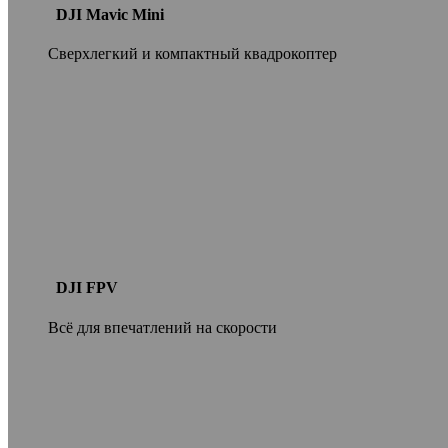
DJI Mavic Mini
Сверхлегкий и компактный квадрокоптер
DJI FPV
Всё для впечатлений на скорости