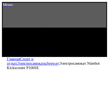
Меню
Главная
Спорт и
отдых
Электросамокаты
Segway
Электросамокат Ninebot
Kickscooter P100SE